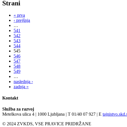
Strani
« prva
‹ prejšnja
…
541
542
543
544
545
546
547
548
549
…
naslednja ›
zadnja »
Kontakt
Služba za razvoj
Metelkova ulica 4 | 1000 Ljubljana | T 01/40 07 927 | E
tajnistvo.skd
© 2024 ZVKDS, VSE PRAVICE PRIDRŽANE