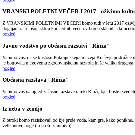
VRANSKI POLETNI VEČER I 2017 - oživimo kult
Z VRANSKIMI POLETNIMI VEČERI bomo tudi v letu 2017 oživljali kult
dogajanja. Letošnji sklop koncertnih večerov bomo sklenili s koncert
pogled
Javno vodstvo po občasni razstavi "Rinža"
Vabimo vas, da se kustosu Pokrajinskega muzeja Kočevje pridružite na 
je botrovala njegovemu zgodovinskemu razvoju in še veliko drugega.
pogled
Občasna razstava "Rinža"
Vabimo vas na ogled začasne razstave o reki Rinži, kjer boste izvedeli
pogled
Iz neba v zemljo
Z otroki bomo raziskovali od kje pride voda, kam gre, kako ponikne... 
velikanove noge (to bo še zanimivo).