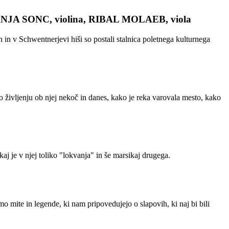
NJA SONC, violina, RIBAL MOLAEB, viola
v Schwentnerjevi hiši so postali stalnica poletnega kulturnega
o življenju ob njej nekoč in danes, kako je reka varovala mesto, kako
aj je v njej toliko "lokvanja" in še marsikaj drugega.
o mite in legende, ki nam pripovedujejo o slapovih, ki naj bi bili