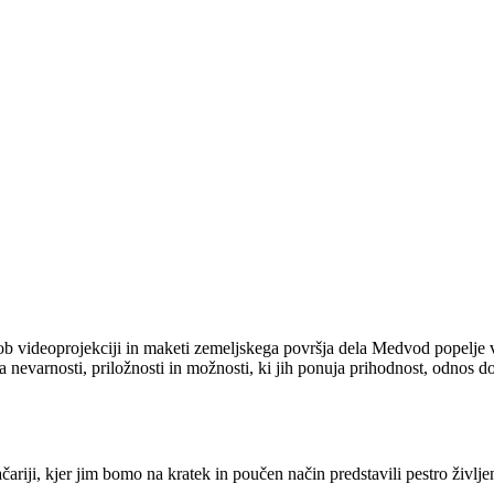
 videoprojekciji in maketi zemeljskega površja dela Medvod popelje v z
a nevarnosti, priložnosti in možnosti, ki jih ponuja prihodnost, odnos d
iji, kjer jim bomo na kratek in poučen način predstavili pestro življen