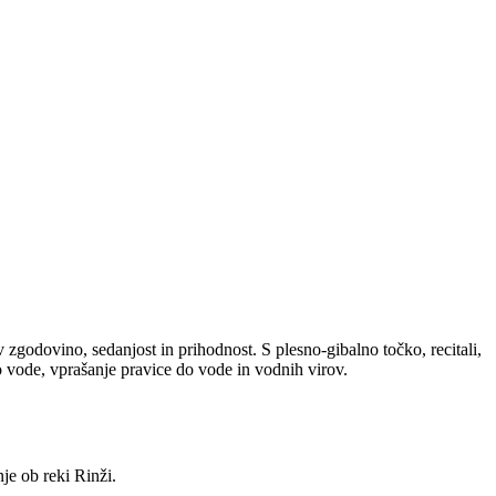
godovino, sedanjost in prihodnost. S plesno-gibalno točko, recitali,
o vode, vprašanje pravice do vode in vodnih virov.
je ob reki Rinži.