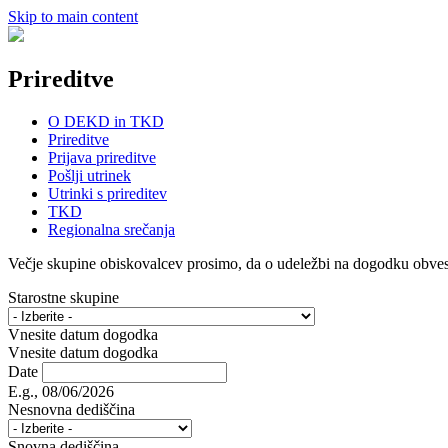
Skip to main content
Prireditve
O DEKD in TKD
Prireditve
Prijava prireditve
Pošlji utrinek
Utrinki s prireditev
TKD
Regionalna srečanja
Večje skupine obiskovalcev prosimo, da o udeležbi na dogodku obvesti
Starostne skupine
Vnesite datum dogodka
Vnesite datum dogodka
Date
E.g., 08/06/2026
Nesnovna dediščina
Snovna dediščina