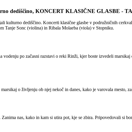
urno dediščino, KONCERT KLASIČNE GLASBE - TA
urno dediščino. Koncerti klasične glasbe v podružničnih cerkvah in 
om Tanje Sonc (violina) in Ribala Molaeba (viola) v Stopniku.
vodenju po začasni razstavi o reki Rinži, kjer boste izvedeli marsikaj 
 marsikaj o življenju ob njej nekoč in danes, kako je varovala mesto, zak
Zanima nas, kako in kam si utira pot, kje se zbira. Pripovedovali si bom