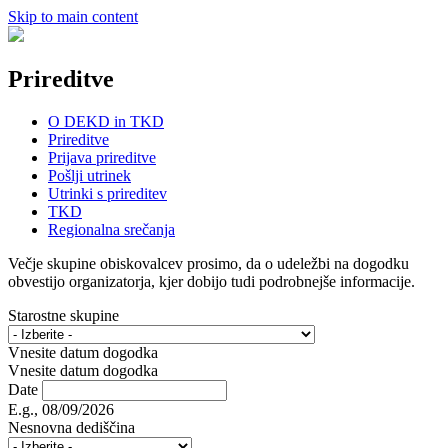
Skip to main content
Prireditve
O DEKD in TKD
Prireditve
Prijava prireditve
Pošlji utrinek
Utrinki s prireditev
TKD
Regionalna srečanja
Večje skupine obiskovalcev prosimo, da o udeležbi na dogodku
obvestijo organizatorja, kjer dobijo tudi podrobnejše informacije.
Starostne skupine
Vnesite datum dogodka
Vnesite datum dogodka
Date
E.g., 08/09/2026
Nesnovna dediščina