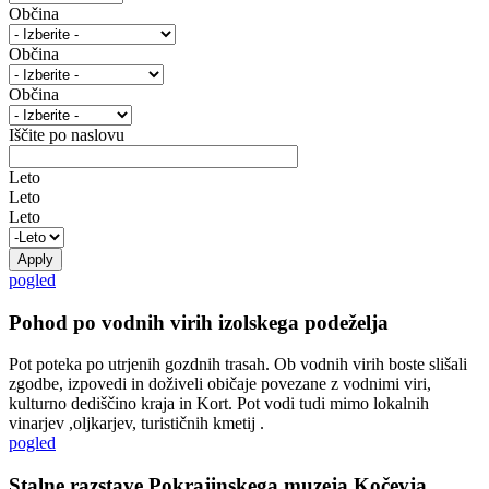
Občina
Občina
Občina
Iščite po naslovu
Leto
Leto
Leto
pogled
Pohod po vodnih virih izolskega podeželja
Pot poteka po utrjenih gozdnih trasah. Ob vodnih virih boste slišali
zgodbe, izpovedi in doživeli običaje povezane z vodnimi viri,
kulturno dediščino kraja in Kort. Pot vodi tudi mimo lokalnih
vinarjev ,oljkarjev, turističnih kmetij .
pogled
Stalne razstave Pokrajinskega muzeja Kočevja