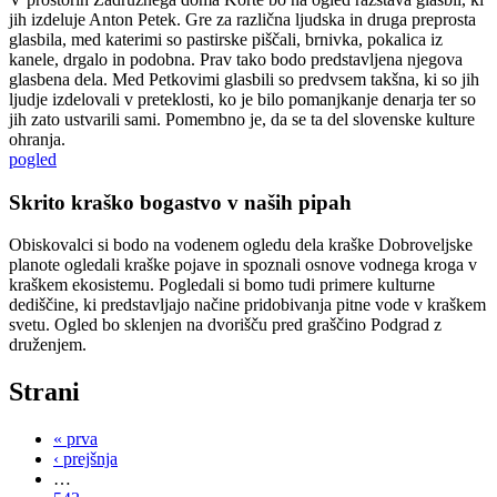
jih izdeluje Anton Petek. Gre za različna ljudska in druga preprosta
glasbila, med katerimi so pastirske piščali, brnivka, pokalica iz
kanele, drgalo in podobna. Prav tako bodo predstavljena njegova
glasbena dela. Med Petkovimi glasbili so predvsem takšna, ki so jih
ljudje izdelovali v preteklosti, ko je bilo pomanjkanje denarja ter so
jih zato ustvarili sami. Pomembno je, da se ta del slovenske kulture
ohranja.
pogled
Skrito kraško bogastvo v naših pipah
Obiskovalci si bodo na vodenem ogledu dela kraške Dobroveljske
planote ogledali kraške pojave in spoznali osnove vodnega kroga v
kraškem ekosistemu. Pogledali si bomo tudi primere kulturne
dediščine, ki predstavljajo načine pridobivanja pitne vode v kraškem
svetu. Ogled bo sklenjen na dvorišču pred graščino Podgrad z
druženjem.
Strani
« prva
‹ prejšnja
…