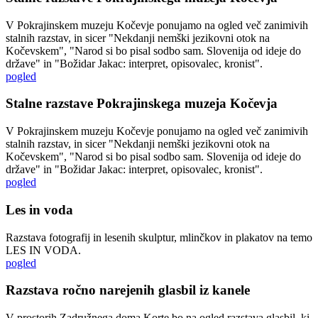
V Pokrajinskem muzeju Kočevje ponujamo na ogled več zanimivih
stalnih razstav, in sicer "Nekdanji nemški jezikovni otok na
Kočevskem", "Narod si bo pisal sodbo sam. Slovenija od ideje do
države" in "Božidar Jakac: interpret, opisovalec, kronist".
pogled
Stalne razstave Pokrajinskega muzeja Kočevja
V Pokrajinskem muzeju Kočevje ponujamo na ogled več zanimivih
stalnih razstav, in sicer "Nekdanji nemški jezikovni otok na
Kočevskem", "Narod si bo pisal sodbo sam. Slovenija od ideje do
države" in "Božidar Jakac: interpret, opisovalec, kronist".
pogled
Les in voda
Razstava fotografij in lesenih skulptur, mlinčkov in plakatov na temo
LES IN VODA.
pogled
Razstava ročno narejenih glasbil iz kanele
V prostorih Zadružnega doma Korte bo na ogled razstava glasbil, ki