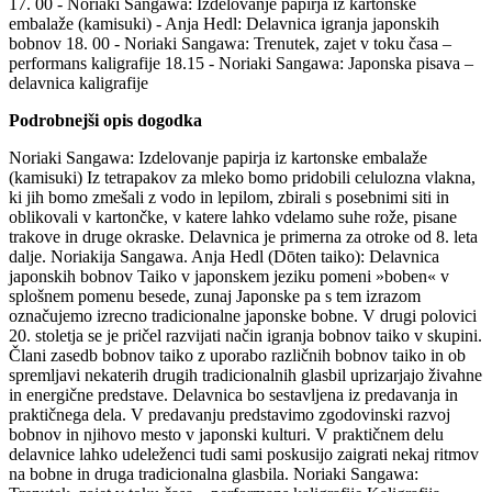
17. 00 - Noriaki Sangawa: Izdelovanje papirja iz kartonske
embalaže (kamisuki) - Anja Hedl: Delavnica igranja japonskih
bobnov 18. 00 - Noriaki Sangawa: Trenutek, zajet v toku časa –
performans kaligrafije 18.15 - Noriaki Sangawa: Japonska pisava –
delavnica kaligrafije
Podrobnejši opis dogodka
Noriaki Sangawa: Izdelovanje papirja iz kartonske embalaže
(kamisuki) Iz tetrapakov za mleko bomo pridobili celulozna vlakna,
ki jih bomo zmešali z vodo in lepilom, zbirali s posebnimi siti in
oblikovali v kartončke, v katere lahko vdelamo suhe rože, pisane
trakove in druge okraske. Delavnica je primerna za otroke od 8. leta
dalje. Noriakija Sangawa. Anja Hedl (Dōten taiko): Delavnica
japonskih bobnov Taiko v japonskem jeziku pomeni »boben« v
splošnem pomenu besede, zunaj Japonske pa s tem izrazom
označujemo izrecno tradicionalne japonske bobne. V drugi polovici
20. stoletja se je pričel razvijati način igranja bobnov taiko v skupini.
Člani zasedb bobnov taiko z uporabo različnih bobnov taiko in ob
spremljavi nekaterih drugih tradicionalnih glasbil uprizarjajo živahne
in energične predstave. Delavnica bo sestavljena iz predavanja in
praktičnega dela. V predavanju predstavimo zgodovinski razvoj
bobnov in njihovo mesto v japonski kulturi. V praktičnem delu
delavnice lahko udeleženci tudi sami poskusijo zaigrati nekaj ritmov
na bobne in druga tradicionalna glasbila. Noriaki Sangawa: