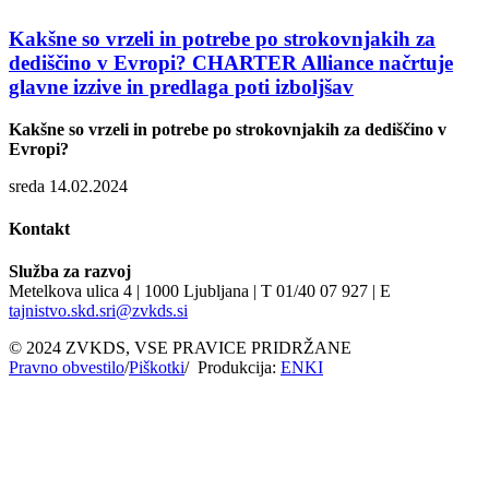
Kakšne so vrzeli in potrebe po strokovnjakih za
dediščino v Evropi? CHARTER Alliance načrtuje
glavne izzive in predlaga poti izboljšav
Kakšne so vrzeli in potrebe po strokovnjakih za dediščino v
Evropi?
sreda 14.02.2024
Kontakt
Služba za razvoj
Metelkova ulica 4 | 1000 Ljubljana | T 01/40 07 927 | E
tajnistvo.skd.sri@zvkds.si
© 2024 ZVKDS, VSE PRAVICE PRIDRŽANE
Pravno obvestilo
/
Piškotki
/ Produkcija:
ENKI