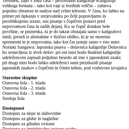
Trenutek, zajet v toku časa – performans kaligrafije Kaligrafija
velikega formata – tako kot vaje iz borilnih veščin – zahteva
popolno zbranost in nadzor nad celim telesom. V času, ko lahko na
primer pri tipkanju v urejevalniku po želji popravljamo in
preoblikujemo izraze, nas pisanje s čopičem postavi pred
nepovratnost časa in naših dejanj. Ko se čopič dotakne bele
površine, se pismenka, ki je do takrat obstajala samo v kaligrafovi
misli, preseli iz abstraktne v fizično obliko, ki je ne moremo
spremeniti in je nepovratna, tako kot čas potuje samo v eno smer.
Noriaki Sangawa: Japonska pisava – delavnica kaligrafije Delavnica
bo sestavljena iz dveh delov: pri eni mizi bodo študenti kaligrafije
udeležencem zapisali poljubno besedo ali ime z japonskimi znaki;
pri drugi mizi bodo lahko udeleženci sami preizkusili pisanje
japonskih znakov s čopičem in črnim tušem, pod vodstvom izvajalca
Starostne skupine
Osnovna šola - 1. triada
Osnovna šola - 2. triada
Osnovna šola - 3. triada
Srednja šola
Dostopnost
Dostopno za slepe in slabovidne
Dostopno za gluhe in naglušne
Dostopno za gibalno ovirane
Dostopno za intelektualno ovirane osebe