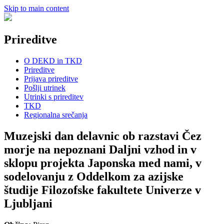
Skip to main content
Prireditve
O DEKD in TKD
Prireditve
Prijava prireditve
Pošlji utrinek
Utrinki s prireditev
TKD
Regionalna srečanja
Muzejski dan delavnic ob razstavi Čez
morje na nepoznani Daljni vzhod in v
sklopu projekta Japonska med nami, v
sodelovanju z Oddelkom za azijske
študije Filozofske fakultete Univerze v
Ljubljani