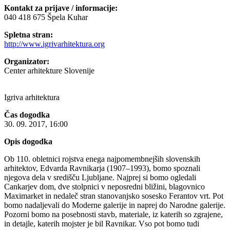
Kontakt za prijave / informacije:
040 418 675 Špela Kuhar
Spletna stran:
http://www.igrivarhitektura.org
Organizator:
Center arhitekture Slovenije
Igriva arhitektura
Čas dogodka
30. 09. 2017, 16:00
Opis dogodka
Ob 110. obletnici rojstva enega najpomembnejših slovenskih
arhitektov, Edvarda Ravnikarja (1907–1993), bomo spoznali
njegova dela v središču Ljubljane. Najprej si bomo ogledali
Cankarjev dom, dve stolpnici v neposredni bližini, blagovnico
Maximarket in nedaleč stran stanovanjsko sosesko Ferantov vrt. Pot
bomo nadaljevali do Moderne galerije in naprej do Narodne galerije.
Pozorni bomo na posebnosti stavb, materiale, iz katerih so zgrajene,
in detajle, katerih mojster je bil Ravnikar. Vso pot bomo tudi