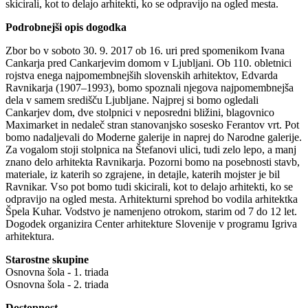
skicirali, kot to delajo arhitekti, ko se odpravijo na ogled mesta.
Podrobnejši opis dogodka
Zbor bo v soboto 30. 9. 2017 ob 16. uri pred spomenikom Ivana
Cankarja pred Cankarjevim domom v Ljubljani. Ob 110. obletnici
rojstva enega najpomembnejših slovenskih arhitektov, Edvarda
Ravnikarja (1907–1993), bomo spoznali njegova najpomembnejša
dela v samem središču Ljubljane. Najprej si bomo ogledali
Cankarjev dom, dve stolpnici v neposredni bližini, blagovnico
Maximarket in nedaleč stran stanovanjsko sosesko Ferantov vrt. Pot
bomo nadaljevali do Moderne galerije in naprej do Narodne galerije.
Za vogalom stoji stolpnica na Štefanovi ulici, tudi zelo lepo, a manj
znano delo arhitekta Ravnikarja. Pozorni bomo na posebnosti stavb,
materiale, iz katerih so zgrajene, in detajle, katerih mojster je bil
Ravnikar. Vso pot bomo tudi skicirali, kot to delajo arhitekti, ko se
odpravijo na ogled mesta. Arhitekturni sprehod bo vodila arhitektka
Špela Kuhar. Vodstvo je namenjeno otrokom, starim od 7 do 12 let.
Dogodek organizira Center arhitekture Slovenije v programu Igriva
arhitektura.
Starostne skupine
Osnovna šola - 1. triada
Osnovna šola - 2. triada
Dostopnost