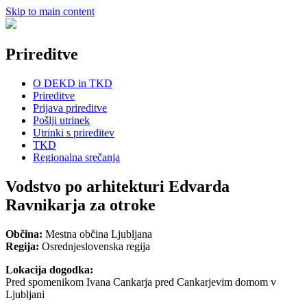
Skip to main content
Prireditve
O DEKD in TKD
Prireditve
Prijava prireditve
Pošlji utrinek
Utrinki s prireditev
TKD
Regionalna srečanja
Vodstvo po arhitekturi Edvarda
Ravnikarja za otroke
Občina:
Mestna občina Ljubljana
Regija:
Osrednjeslovenska regija
Lokacija dogodka:
Pred spomenikom Ivana Cankarja pred Cankarjevim domom v
Ljubljani