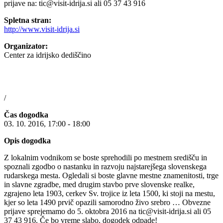
prijave na: tic@visit-idrija.si ali 05 37 43 916
Spletna stran:
http://www.visit-idrija.si
Organizator:
Center za idrijsko dediščino
/
Čas dogodka
03. 10. 2016, 17:00 - 18:00
Opis dogodka
Z lokalnim vodnikom se boste sprehodili po mestnem središču in
spoznali zgodbo o nastanku in razvoju najstarejšega slovenskega
rudarskega mesta. Ogledali si boste glavne mestne znamenitosti, trge
in slavne zgradbe, med drugim stavbo prve slovenske realke,
zgrajeno leta 1903, cerkev Sv. trojice iz leta 1500, ki stoji na mestu,
kjer so leta 1490 prvič opazili samorodno živo srebro … Obvezne
prijave sprejemamo do 5. oktobra 2016 na tic@visit-idrija.si ali 05
37 43 916. Če bo vreme slabo, dogodek odpade!