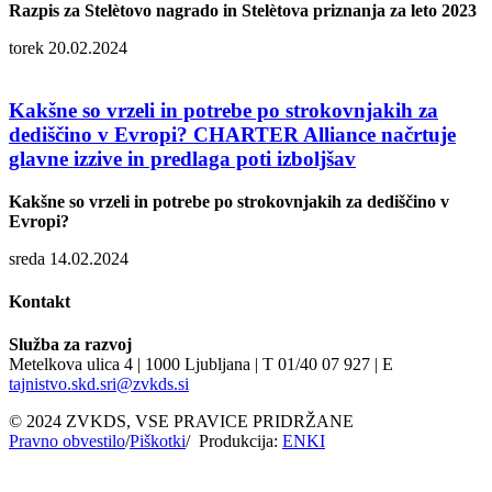
Razpis za Stelètovo nagrado in Stelètova priznanja za leto 2023
torek 20.02.2024
Kakšne so vrzeli in potrebe po strokovnjakih za
dediščino v Evropi? CHARTER Alliance načrtuje
glavne izzive in predlaga poti izboljšav
Kakšne so vrzeli in potrebe po strokovnjakih za dediščino v
Evropi?
sreda 14.02.2024
Kontakt
Služba za razvoj
Metelkova ulica 4 | 1000 Ljubljana | T 01/40 07 927 | E
tajnistvo.skd.sri@zvkds.si
© 2024 ZVKDS, VSE PRAVICE PRIDRŽANE
Pravno obvestilo
/
Piškotki
/ Produkcija:
ENKI