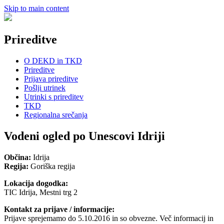
Skip to main content
Prireditve
O DEKD in TKD
Prireditve
Prijava prireditve
Pošlji utrinek
Utrinki s prireditev
TKD
Regionalna srečanja
Vodeni ogled po Unescovi Idriji
Občina:
Idrija
Regija:
Goriška regija
Lokacija dogodka:
TIC Idrija, Mestni trg 2
Kontakt za prijave / informacije:
Prijave sprejemamo do 5.10.2016 in so obvezne. Več informacij in