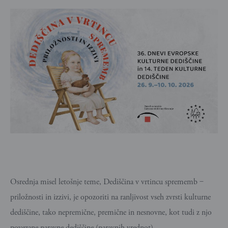
Osrednja misel letošnje teme, Dediščina v vrtincu sprememb ‒
priložnosti in izzivi, je opozoriti na ranljivost vseh zvrsti kulturne
dediščine, tako nepremične, premične in nesnovne, kot tudi z njo
povezane naravne dediščine (naravnih vrednot).