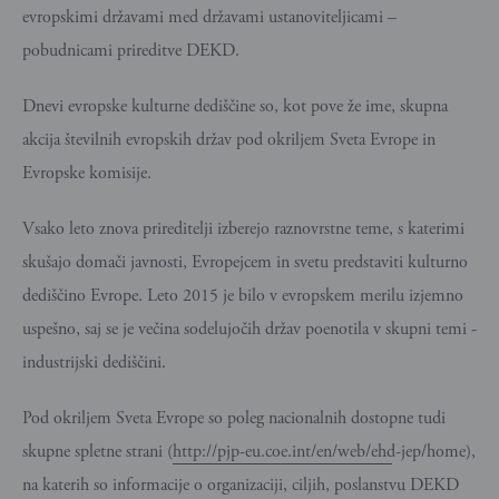
evropskimi državami med državami ustanoviteljicami –
pobudnicami prireditve DEKD.
Dnevi evropske kulturne dediščine so, kot pove že ime, skupna
akcija številnih evropskih držav pod okriljem Sveta Evrope in
Evropske komisije.
Vsako leto znova prireditelji izberejo raznovrstne teme, s katerimi
skušajo domači javnosti, Evropejcem in svetu predstaviti kulturno
dediščino Evrope. Leto 2015 je bilo v evropskem merilu izjemno
uspešno, saj se je večina sodelujočih držav poenotila v skupni temi -
industrijski dediščini.
Pod okriljem Sveta Evrope so poleg nacionalnih dostopne tudi
skupne spletne strani (
http://pjp-eu.coe.int/en/web/ehd-jep/home
),
na katerih so informacije o organizaciji, ciljih, poslanstvu DEKD