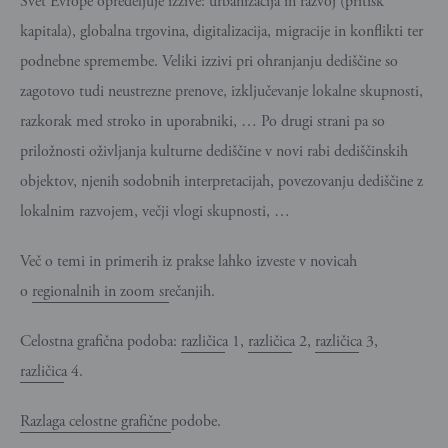
Svet Evrope opredeljuje izzive: urbanizacija in razvoj (pritisk
kapitala), globalna trgovina, digitalizacija, migracije in konflikti ter
podnebne spremembe. Veliki izzivi pri ohranjanju dediščine so
zagotovo tudi neustrezne prenove, izključevanje lokalne skupnosti,
razkorak med stroko in uporabniki, … Po drugi strani pa so
priložnosti oživljanja kulturne dediščine v novi rabi dediščinskih
objektov, njenih sodobnih interpretacijah, povezovanju dediščine z
lokalnim razvojem, večji vlogi skupnosti, …
Več o temi in primerih iz prakse lahko izveste v novicah
o
regionalnih in zoom srečanjih.
Celostna grafična podoba:
različica 1
,
različica 2
,
različica 3
,
različica 4
.
Razlaga celostne grafične podobe.