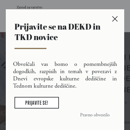
Prijavite se na DEKD in
Skip to main content
TKD novice
Dnevi evropske kulturne
Obveščali vas bomo o pomembnejših
dogodkih, razpisih in temah v povezavi z
dediščine in Teden
Dnevi evropske kulturne dediščine in
kulturne dediščine
Tednom kulturne dediščine.
PRIJAVITE SE!
Pravno obvestilo