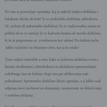
Pri tem se postavljajo vprašanja: kaj je najbolj ranljiva dediščina v
lokalnem okolju ali širše? Je to podeželska dediščina, arhitektura
20. stoletja ali industrijska dediščina? So to tradicionalna znanja in
poklici ali so to narečja? Je to kulturna krajina ali morda dediščina,
ki še ni prepoznana oz. ovrednotena kot takšna? Na kakšen način
lahko zaščitimo in ohranimo tisto, kar je še ostalo?
Tema odpira razmislek o tem, kako se kulturna dediščina sooča s
hitrimi družbenimi, tehnološkimi in okoljskimi spremembami
sodobnega časa ter kakšno vlogo ima pri oblikovanju naše
prihodnosti. Spremembe dediščino hkrati ogrožajo, a ji lahko tudi
odpirajo nove možnosti za ohranjanje, razumevanje in vključevanje
v sodobno življenje.