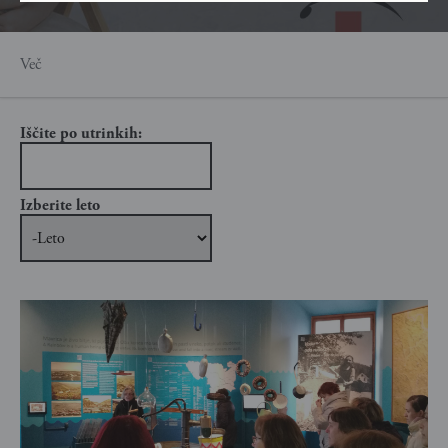
Več
Iščite po utrinkih:
Izberite leto
Izberite leto
Leto