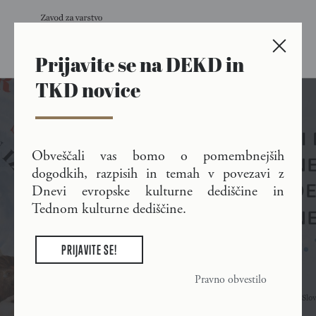
Prijavite se na DEKD in
Skip to main content
TKD novice
Dnevi evropske kulturne
Obveščali vas bomo o pomembnejših
dogodkih, razpisih in temah v povezavi z
dediščine in Teden
Dnevi evropske kulturne dediščine in
kulturne dediščine
Tednom kulturne dediščine.
PRIJAVITE SE!
Pravno obvestilo