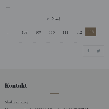
Strani
Nazaj
113
…
108
109
110
111
112
Kontakt
Služba za razvoj