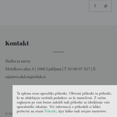
Kontakt
Služba za razvoj
Metelkova ulica 4 | 1000 Ljubljana | T 01/40 07 927 | E
tajnistvo.skd.sri@zvkds.si
Ta spletna stran uporablja piškotke. Obvezni piškotki in piškotki,
ki ne obdelujejo osebnih podatkov, so že nameščeni. Z vašim
soglasjem pa vam bomo naložili tudi piškotke za izboljšanje vaše
uporabniške izkušnje. Več informacij o piškotkih si lahko
preberite na strani
Piškotki
, kjer lahko tudi urejate nastavitve.
© 2024 ZVKDS, VSE PRAVICE PRIDRŽANE