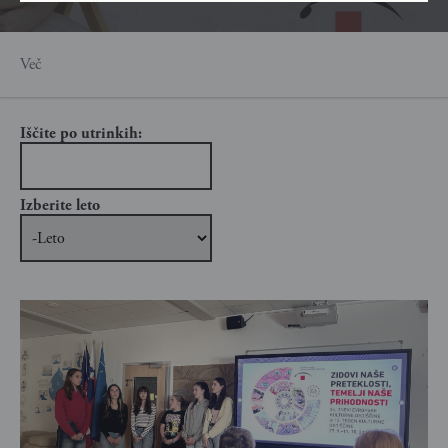
Več
Iščite po utrinkih:
Izberite leto
Izberite leto
Leto