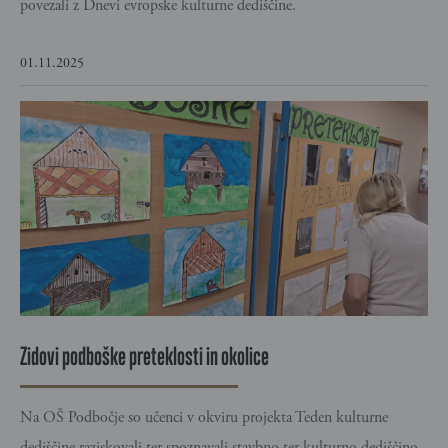
povezali z Dnevi evropske kulturne dediščine.
01.11.2025
Zidovi podboške preteklosti in okolice
Na OŠ Podbočje so učenci v okviru projekta Teden kulturne
dediščine raziskovali ter spoznavali stavbno ter kulturno dediščino