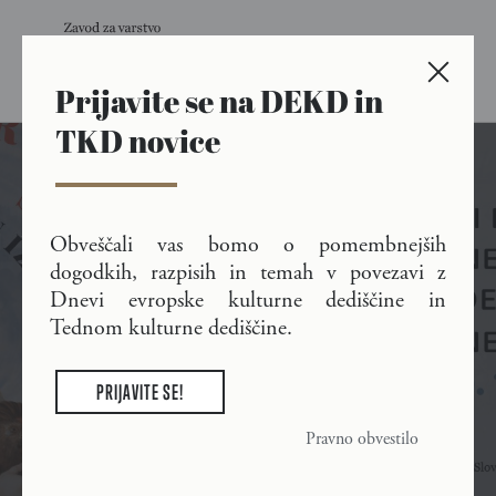
Prijavite se na DEKD in
Skip to main content
TKD novice
Dnevi evropske kulturne
Obveščali vas bomo o pomembnejših
dogodkih, razpisih in temah v povezavi z
dediščine in Teden
Dnevi evropske kulturne dediščine in
kulturne dediščine
Tednom kulturne dediščine.
PRIJAVITE SE!
Pravno obvestilo