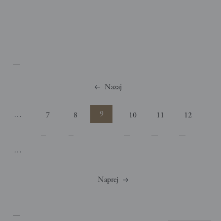
Strani
Nazaj
9
…
7
8
10
11
12
…
Naprej