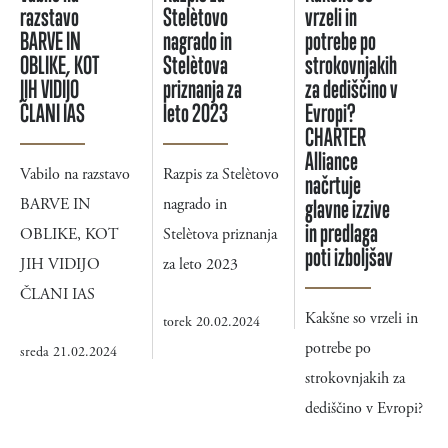
razstavo
Stelètovo
vrzeli in
BARVE IN
nagrado in
potrebe po
OBLIKE, KOT
Stelètova
strokovnjakih
JIH VIDIJO
priznanja za
za dediščino v
ČLANI IAS
leto 2023
Evropi?
CHARTER
Alliance
Vabilo na razstavo
Razpis za Stelètovo
načrtuje
BARVE IN
nagrado in
glavne izzive
in predlaga
OBLIKE, KOT
Stelètova priznanja
poti izboljšav
JIH VIDIJO
za leto 2023
ČLANI IAS
Kakšne so vrzeli in
torek 20.02.2024
potrebe po
sreda 21.02.2024
strokovnjakih za
dediščino v Evropi?