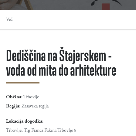
Več
Dediščina na Štajerskem -
voda od mita do arhitekture
Občina:
Trbovlje
Regija:
Zasavska regija
Lokacija dogodka:
Trbovlje, Trg Franca Fakina Trbovlje 8