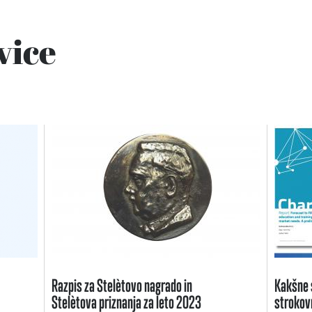
vice
Razpis za Stelètovo nagrado in
Kakšne s
Stelètova priznanja za leto 2023
strokovn