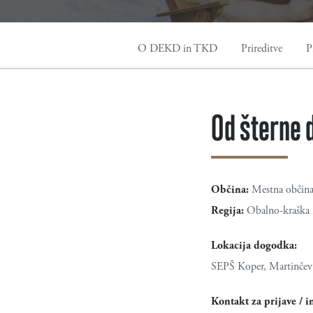
O DEKD in TKD
Prireditve
P
Od šterne d
Občina:
Mestna občin
Regija:
Obalno-kraška r
Lokacija dogodka:
SEPŠ Koper, Martinčev 
Kontakt za prijave / i