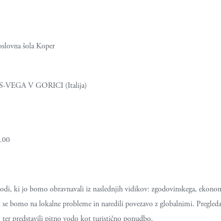
slovna šola Koper
S-VEGA V GORICI (Italija)
1.00
di, ki jo bomo obravnavali iz naslednjih vidikov: zgodovinskega, ekono
 se bomo na lokalne probleme in naredili povezavo z globalnimi. Pregled
) ter predstavili pitno vodo kot turistično ponudbo.