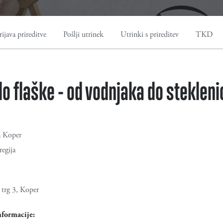
rijava prireditve
Pošlji utrinek
Utrinki s prireditev
TKD
o flaške - od vodnjaka do stekleni
a Koper
egija
trg 3, Koper
nformacije: