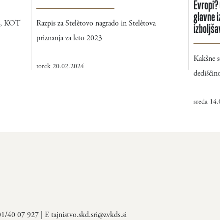
Evropi?
glavne i
E, KOT
Razpis za Stelètovo nagrado in Stelètova
izboljša
priznanja za leto 2023
Kakšne s
torek 20.02.2024
dediščin
sreda 14
 01/40 07 927 | E
tajnistvo.skd.sri@zvkds.si