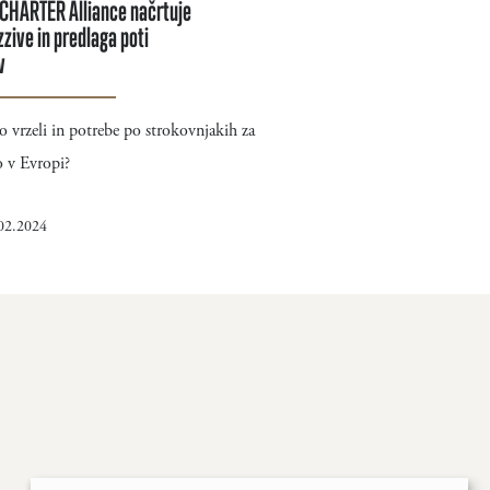
 CHARTER Alliance načrtuje
zzive in predlaga poti
v
o vrzeli in potrebe po strokovnjakih za
o v Evropi?
.02.2024