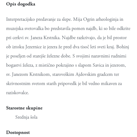
Opis dogodka
Interpretacijsko predavanje za slepe. Mija Ogrin arheologinja in
muzejska svetovalka bo predstavila pomen najdb, ki so bile odkrite
pri cerkvi sv. Janeza Krstnika. Najdbe razkrivajo, da je bil prostor
ob iztoku Jezernice iz jezera že pred dva tisoč leti sveti kraj. Bohinj
je poseljen od starejše železne dobe. S svojimi naravnimi rudnimi
bogastvi železa, z mistično pokrajino s slapom Savica in jezerom,
sv. Janezom Krstnikom, staroveškim Ajdovskim gradcem ter
skrivnostnim svetom starih pripovedk je bil vedno mikaven za
raziskovalce.
Starostne skupine
Srednja šola
Dostopnost