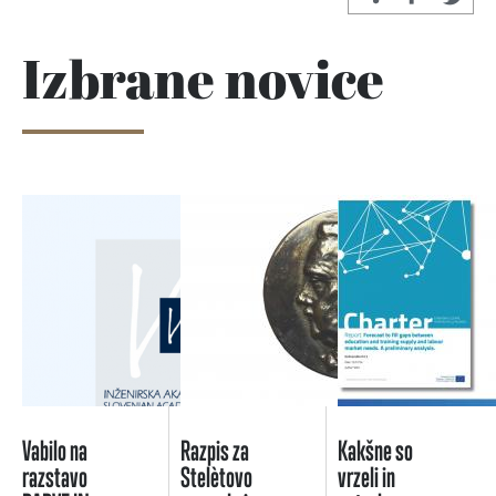
Izbrane novice
Vabilo na
Razpis za
Kakšne so
razstavo
Stelètovo
vrzeli in