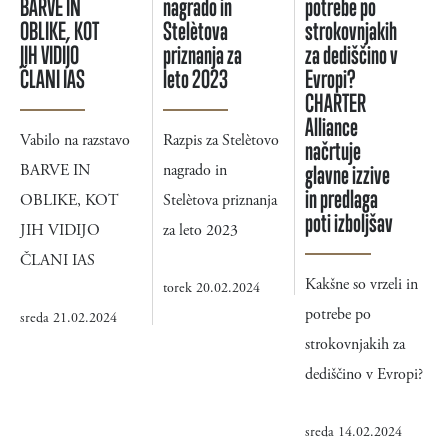
BARVE IN
nagrado in
potrebe po
OBLIKE, KOT
Stelètova
strokovnjakih
JIH VIDIJO
priznanja za
za dediščino v
ČLANI IAS
leto 2023
Evropi?
CHARTER
Alliance
Vabilo na razstavo
Razpis za Stelètovo
načrtuje
BARVE IN
nagrado in
glavne izzive
in predlaga
OBLIKE, KOT
Stelètova priznanja
poti izboljšav
JIH VIDIJO
za leto 2023
ČLANI IAS
Kakšne so vrzeli in
torek 20.02.2024
potrebe po
sreda 21.02.2024
strokovnjakih za
dediščino v Evropi?
sreda 14.02.2024