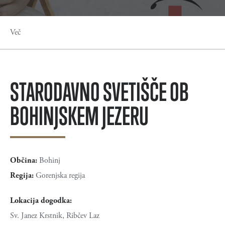
Več
STARODAVNO SVETIŠČE OB
BOHINJSKEM JEZERU
Občina:
Bohinj
Regija:
Gorenjska regija
Lokacija dogodka:
Sv. Janez Krstnik, Ribčev Laz