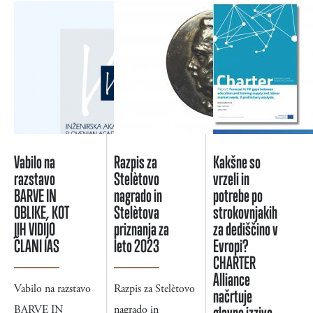
Vabilo na
Razpis za
Kakšne so
razstavo
Stelètovo
vrzeli in
BARVE IN
nagrado in
potrebe po
OBLIKE, KOT
Stelètova
strokovnjakih
JIH VIDIJO
priznanja za
za dediščino v
ČLANI IAS
leto 2023
Evropi?
CHARTER
Alliance
Vabilo na razstavo
Razpis za Stelètovo
načrtuje
BARVE IN
nagrado in
glavne izzive