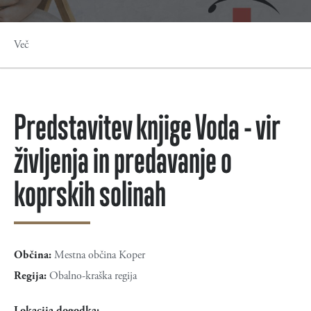
Več
Predstavitev knjige Voda - vir
življenja in predavanje o
koprskih solinah
Občina:
Mestna občina Koper
Regija:
Obalno-kraška regija
Lokacija dogodka: