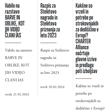
Vabilo na
Razpis za
Kakšne so
razstavo
Stelètovo
vrzeli in
BARVE IN
nagrado in
potrebe po
OBLIKE, KOT
Stelètova
strokovnjakih
JIH VIDIJO
priznanja za
za dediščino v
ČLANI IAS
leto 2023
Evropi?
CHARTER
Alliance
Vabilo na razstavo
Razpis za Stelètovo
načrtuje
BARVE IN
nagrado in
glavne izzive
in predlaga
OBLIKE, KOT
Stelètova priznanja
poti izboljšav
JIH VIDIJO
za leto 2023
ČLANI IAS
Kakšne so vrzeli in
torek 20.02.2024
potrebe po
sreda 21.02.2024
strokovnjakih za
dediščino v Evropi?