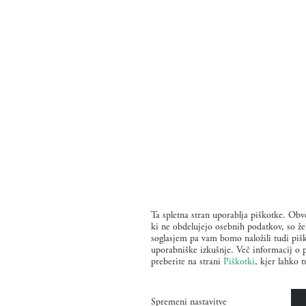
Ta spletna stran uporablja piškotke. Obve
ki ne obdelujejo osebnih podatkov, so ž
soglasjem pa vam bomo naložili tudi pišk
uporabniške izkušnje. Več informacij o p
preberite na strani
Piškotki
, kjer lahko t
Spremeni nastavitve