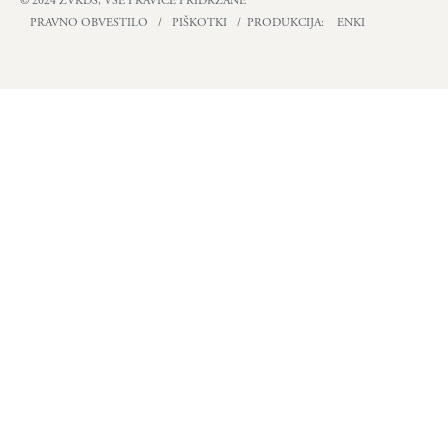
© 2024 ZVKDS, VSE PRAVICE PRIDRŽANE
PRAVNO OBVESTILO
/
PIŠKOTKI
/ PRODUKCIJA:
ENKI