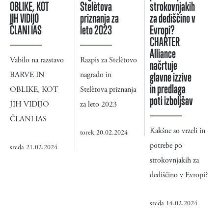
OBLIKE, KOT
Stelètova
strokovnjakih
JIH VIDIJO
priznanja za
za dediščino v
ČLANI IAS
leto 2023
Evropi?
CHARTER
Alliance
Vabilo na razstavo
Razpis za Stelètovo
načrtuje
BARVE IN
nagrado in
glavne izzive
in predlaga
OBLIKE, KOT
Stelètova priznanja
poti izboljšav
JIH VIDIJO
za leto 2023
ČLANI IAS
Kakšne so vrzeli in
torek 20.02.2024
potrebe po
sreda 21.02.2024
strokovnjakih za
dediščino v Evropi?
sreda 14.02.2024