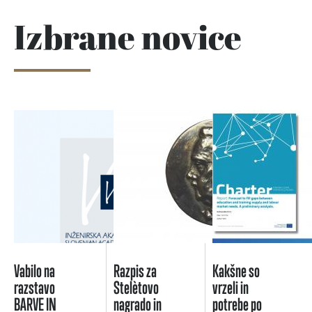
Izbrane novice
Vabilo na
Razpis za
Kakšne so
razstavo
Stelètovo
vrzeli in
BARVE IN
nagrado in
potrebe po