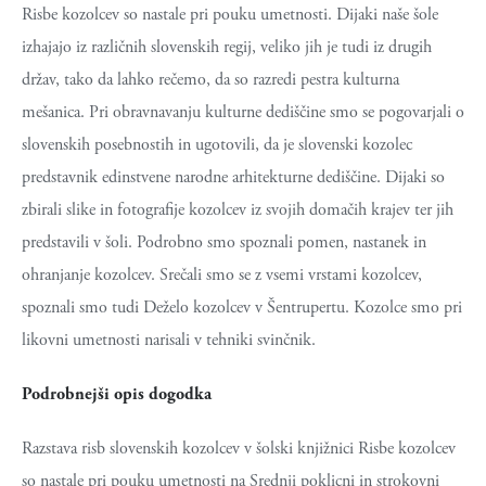
Risbe kozolcev so nastale pri pouku umetnosti. Dijaki naše šole
izhajajo iz različnih slovenskih regij, veliko jih je tudi iz drugih
držav, tako da lahko rečemo, da so razredi pestra kulturna
mešanica. Pri obravnavanju kulturne dediščine smo se pogovarjali o
slovenskih posebnostih in ugotovili, da je slovenski kozolec
predstavnik edinstvene narodne arhitekturne dediščine. Dijaki so
zbirali slike in fotografije kozolcev iz svojih domačih krajev ter jih
predstavili v šoli. Podrobno smo spoznali pomen, nastanek in
ohranjanje kozolcev. Srečali smo se z vsemi vrstami kozolcev,
spoznali smo tudi Deželo kozolcev v Šentrupertu. Kozolce smo pri
likovni umetnosti narisali v tehniki svinčnik.
Podrobnejši opis dogodka
Razstava risb slovenskih kozolcev v šolski knjižnici Risbe kozolcev
so nastale pri pouku umetnosti na Srednji poklicni in strokovni