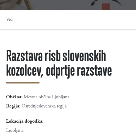
Več
Razstava risb slovenskih
kozolcev, odprtje razstave
Občina:
Mestna občina Ljubljana
Regija:
Osrednjeslovenska regija
Lokacija dogodka:
Ljubljana