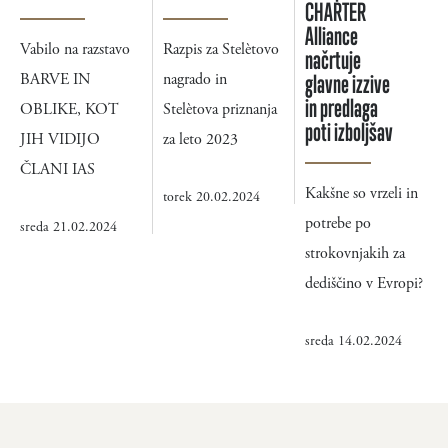
CHARTER
Alliance
Vabilo na razstavo
Razpis za Stelètovo
načrtuje
BARVE IN
nagrado in
glavne izzive
in predlaga
OBLIKE, KOT
Stelètova priznanja
poti izboljšav
JIH VIDIJO
za leto 2023
ČLANI IAS
Kakšne so vrzeli in
torek 20.02.2024
potrebe po
sreda 21.02.2024
strokovnjakih za
dediščino v Evropi?
sreda 14.02.2024