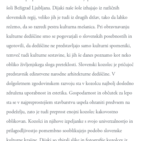
šoli Bežigrad Ljubljana. Dijaki naše šole izhajajo iz različnih
slovenskih regij, veliko jih je tudi iz drugih držav, tako da lahko
rečemo, da so razredi pestra kulturna mešanica. Pri obravnavanju
kulturne dediščine smo se pogovarjali o slovenskih posebnostih in
ugotovili, da dediščine ne predstavljajo samo kulturni spomeniki,
temveč tudi kulturne sestavine, ki jih še danes poznamo kot neko
obliko življenjskega sloga preteklosti. Slovenski kozolec je pričujoč
predstavnik edinstvene narodne arhitekturne dediščine. V
dolgoletnem zgodovinskem razvoju sta v kozolcu najbolj dosledno
združena uporabnost in estetika. Gospodarnost in občutek za lepo
sta se v najpreprostejšem stavbarstvu uspela ohraniti predvsem na
podeželju, zato je tudi preprost enojni kozolec kakovostno
oblikovan. Kozolci in njihove izpeljanke s svojo univerzalnostjo in
prilagodljivostjo pomembno sooblikujejo podobo slovenske
kulturne krajine. Dijaki so zbirali slike in fotografije kozolcev iz