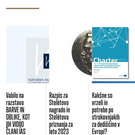
Vabilo na
Razpis za
Kakšne so
razstavo
Stelètovo
vrzeli in
BARVE IN
nagrado in
potrebe po
OBLIKE, KOT
Stelètova
strokovnjakih
JIH VIDIJO
priznanja za
za dediščino v
ČLANI IAS
leto 2023
Evropi?