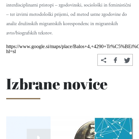
interdisciplinarni pristopi – zgodovinski, sociološki in feministični
– ter izvirni metodološki prijemi, od metod ustne zgodovine do
analiz družinskih migrantskih korespondenc in migrantskih
avto/biografskih tekstov.
https://www.google.si/maps/place/Balos+4,+4290+Tr%C5%BEi
hl=sl
Izbrane novice