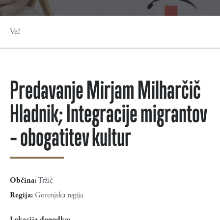
Več
Predavanje Mirjam Milharčič
Hladnik; Integracije migrantov
– obogatitev kultur
Občina:
Tržič
Regija:
Gorenjska regija
Lokacija dogodka: