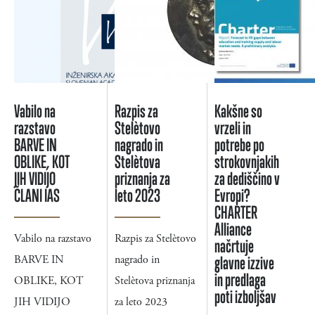
Vabilo na
Razpis za
Kakšne so
razstavo
Stelètovo
vrzeli in
BARVE IN
nagrado in
potrebe po
OBLIKE, KOT
Stelètova
strokovnjakih
JIH VIDIJO
priznanja za
za dediščino v
ČLANI IAS
leto 2023
Evropi?
CHARTER
Alliance
Vabilo na razstavo
Razpis za Stelètovo
načrtuje
BARVE IN
nagrado in
glavne izzive
in predlaga
OBLIKE, KOT
Stelètova priznanja
poti izboljšav
JIH VIDIJO
za leto 2023