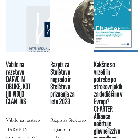
Vabilo na
Razpis za
Kakšne so
razstavo
Stelètovo
vrzeli in
BARVE IN
nagrado in
potrebe po
OBLIKE, KOT
Stelètova
strokovnjakih
JIH VIDIJO
priznanja za
za dediščino v
ČLANI IAS
leto 2023
Evropi?
CHARTER
Alliance
Vabilo na razstavo
Razpis za Stelètovo
načrtuje
BARVE IN
nagrado in
glavne izzive