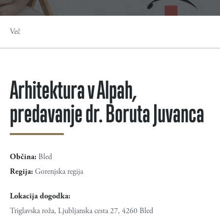
Več
Arhitektura v Alpah,
predavanje dr. Boruta Juvanca
Občina:
Bled
Regija:
Gorenjska regija
Lokacija dogodka:
Triglavska roža, Ljubljanska cesta 27, 4260 Bled