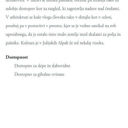
učinkovita. V naravi se umika pašniku, brežine pa izrablja tako za
udobje dostopov kot za razgled, ki zagotavlja nadzor nad čredami.
V arhitekturi se kaže vloga človeka tako v detajlu kot v celoti,
posebej pa v postavitvi v prostor, kjer se je vedno umikal na rob
uporabnega, da je ostalo tisto malo zemlje med skalami za polja in
pašnike. Kultura je v Julijskih Alpah že od nekdaj visoka.
Dostopnost
Dostopno za slepe in slabovidne
Dostopno za gibalno ovirane