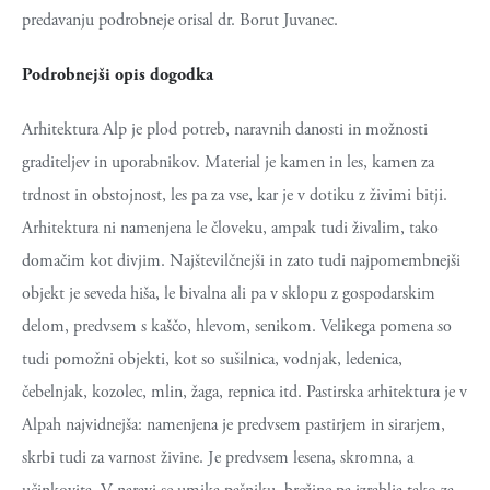
predavanju podrobneje orisal dr. Borut Juvanec.
Podrobnejši opis dogodka
Arhitektura Alp je plod potreb, naravnih danosti in možnosti
graditeljev in uporabnikov. Material je kamen in les, kamen za
trdnost in obstojnost, les pa za vse, kar je v dotiku z živimi bitji.
Arhitektura ni namenjena le človeku, ampak tudi živalim, tako
domačim kot divjim. Najštevilčnejši in zato tudi najpomembnejši
objekt je seveda hiša, le bivalna ali pa v sklopu z gospodarskim
delom, predvsem s kaščo, hlevom, senikom. Velikega pomena so
tudi pomožni objekti, kot so sušilnica, vodnjak, ledenica,
čebelnjak, kozolec, mlin, žaga, repnica itd. Pastirska arhitektura je v
Alpah najvidnejša: namenjena je predvsem pastirjem in sirarjem,
skrbi tudi za varnost živine. Je predvsem lesena, skromna, a