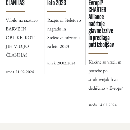
ČLANI IAS
leto 2023
Evropi?
CHARTER
Alliance
Vabilo na razstavo
Razpis za Stelètovo
načrtuje
BARVE IN
nagrado in
glavne izzive
in predlaga
OBLIKE, KOT
Stelètova priznanja
poti izboljšav
JIH VIDIJO
za leto 2023
ČLANI IAS
Kakšne so vrzeli in
torek 20.02.2024
potrebe po
sreda 21.02.2024
strokovnjakih za
dediščino v Evropi?
sreda 14.02.2024