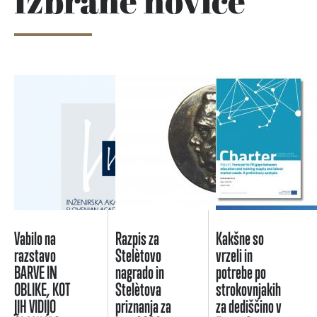
Izbrane novice
Vabilo na
Razpis za
Kakšne so
razstavo
Stelètovo
vrzeli in
BARVE IN
nagrado in
potrebe po
OBLIKE, KOT
Stelètova
strokovnjakih
JIH VIDIJO
priznanja za
za dediščino v