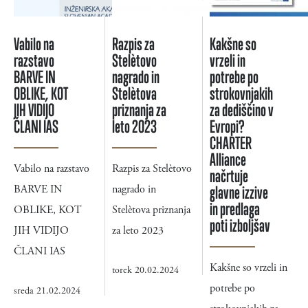
Vabilo na
Razpis za
Kakšne so
razstavo
Stelètovo
vrzeli in
BARVE IN
nagrado in
potrebe po
OBLIKE, KOT
Stelètova
strokovnjakih
JIH VIDIJO
priznanja za
za dediščino v
ČLANI IAS
leto 2023
Evropi?
CHARTER
Alliance
Vabilo na razstavo
Razpis za Stelètovo
načrtuje
BARVE IN
nagrado in
glavne izzive
in predlaga
OBLIKE, KOT
Stelètova priznanja
poti izboljšav
JIH VIDIJO
za leto 2023
ČLANI IAS
Kakšne so vrzeli in
torek 20.02.2024
potrebe po
sreda 21.02.2024