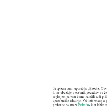
Ta spletna stran uporablja piškotke. Obve
ki ne obdelujejo osebnih podatkov, so ž
soglasjem pa vam bomo naložili tudi pišk
uporabniške izkušnje. Več informacij o p
preberite na strani
Piškotki
, kjer lahko t