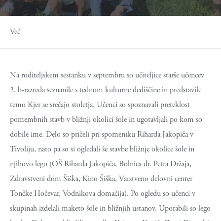
Več
Na roditeljskem sestanku v septembru so učiteljice starše učencev
2. b-razreda seznanile s tednom kulturne dediščine in predstavile
temo Kjer se srečajo stoletja. Učenci so spoznavali preteklost
pomembnih stavb v bližnji okolici šole in ugotavljali po kom so
dobile ime. Delo so pričeli pri spomeniku Riharda Jakopiča v
Tivoliju, nato pa so si ogledali še stavbe bližnje okolice šole in
njihovo lego (OŠ Riharda Jakopiča, Bolnica dr. Petra Držaja,
Zdravstveni dom Šiška, Kino Šiška, Varstveno delovni center
Tončke Hočevar, Vodnikova domačija). Po ogledu so učenci v
skupinah izdelali maketo šole in bližnjih ustanov. Uporabili so lego