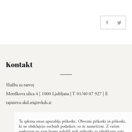
Kontakt
Služba za razvoj
Metelkova ulica 4 | 1000 Ljubljana | T 01/40 07 927 | E
tajnistvo.skd.sri@zvkds.si
Ta spletna stran uporablja piškotke. Obvezni piškotki in piškotki,
ki ne obdelujejo osebnih podatkov, so že nameščeni. Z vašim
soglasjem pa vam bomo naložili tudi piškotke za izboljšanje vaše