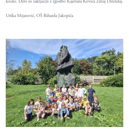
kocke. Delo so zaključili z zgodbo Kajetana Koviča Zmaj Direndaj.
Urška Mijatović, OŠ Riharda Jakopiča