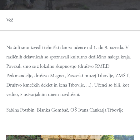
Več
Na šoli smo izvedli tehniški dan za učence od 1. do 9. razreda. V
različnih delavnicah so spoznavali kulturno dediščino našega kraja.
Povezali smo se z lokalno skupnostjo (društvo RMED
Perkmandeljc, društvo Magnet, Zasavski muzej Trbovlje, ZMŠT,
Društvo kmečkih deklet in žena Trbovlje, ...). Učenci so bili, kot
vedno, z ustvarjalnim dnem navdušeni.
Sabina Potrbin, Blanka Gombač, OŠ Ivana Cankarja Trbovlje