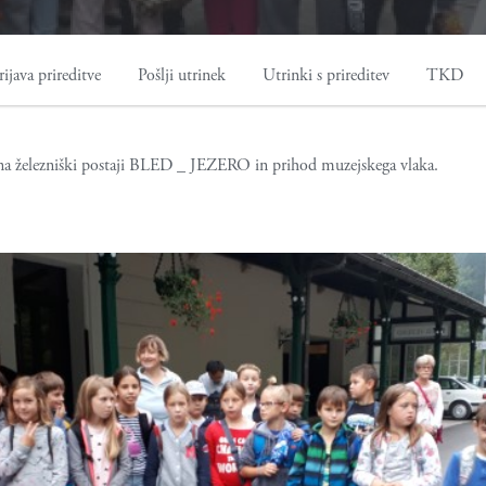
rijava prireditve
Pošlji utrinek
Utrinki s prireditev
TKD
a železniški postaji BLED _ JEZERO in prihod muzejskega vlaka.