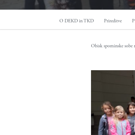
O DEKD in TKD
Prireditve
P
Obisk spominske sobe n