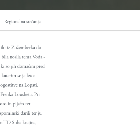
Regionalna srečanja
avilo iz Žužemberka do
 bila nosila tema Voda -
 ki so jih domačini pred
 katerim se je letos
pogostitve na Lopati,
 Frenka Lousheta. Pri
oto in pijačo ter
spominski darili ter ju
 in TD Suha krajina,