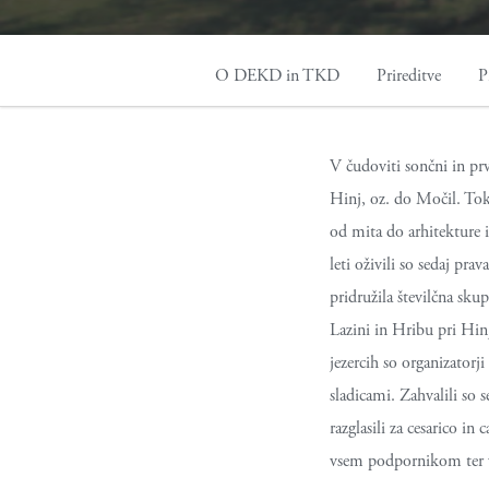
O DEKD in TKD
Prireditve
P
V čudoviti sončni in pr
Hinj, oz. do Močil. Tok
od mita do arhitekture i
leti oživili so sedaj pr
pridružila številčna skup
Lazini in Hribu pri Hin
jezercih so organizatorj
sladicami. Zahvalili so 
razglasili za cesarico i
vsem podpornikom ter 