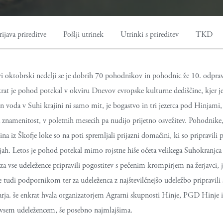
rijava prireditve
Pošlji utrinek
Utrinki s prireditev
TKD
vi oktobrski nedelji se je dobrih 70 pohodnikov in pohodnic že 10. odpr
rat je pohod potekal v okviru Dnevov evropske kulturne dediščine, kjer je
n voda v Suhi krajini ni samo mit, je bogastvo in tri jezerca pod Hinjami,
ava znamenitost, v poletnih mesecih pa nudijo prijetno osvežitev. Pohodnike,
ina iz Škofje loke so na poti spremljali prijazni domačini, ki so pripravili 
jah. Letos je pohod potekal mimo rojstne hiše očeta velikega Suhokranjca
i za vse udeležence pripravili pogostitev s pečenim krompirjem na žerjavci, j
se tudi podpornikom ter za udeleženca z najštevilčnejšo udeležbo pripravili 
n carja. še enkrat hvala organizatorjem Agrarni skupnosti Hinje, PGD Hinje
vsem udeležencem, še posebno najmlajšima.