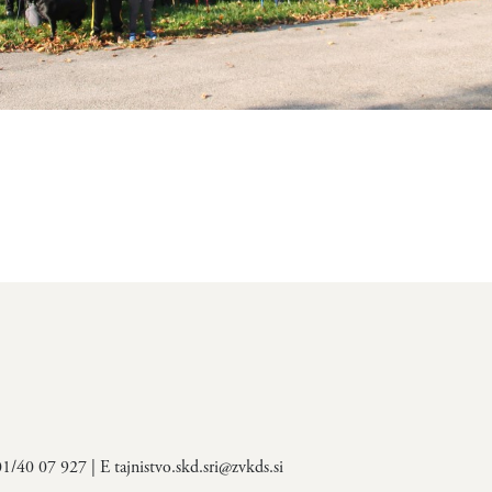
 01/40 07 927 | E
tajnistvo.skd.sri@zvkds.si