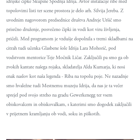
idrijske čipke Skupine Spodnja Idrija. Avtor instalacije ribe med
topolovimi listi ter scene prostora je delo arh. Silvija Jereba. Z
uvodnim nagovorom predsednice društva Andreje Uršič smo
prisrčno druženje, posvečeno čipki in vodi kot viru življenja,
pričeli. Med programom je vzdušje dopolnila s tremi skladbami na
citrah tudi učenka Glasbene šole Idrija Lara Mohorič, pod
vodstvom mentorice Teje Močnik Ličar. Zaključili pa smo ga ob
zvokih kantate našega rojaka, skladatelja Alda Kumarja, ki nosi
enak naslov kot naša legenda - Riba na topolu poje. Ne nazadnje
smo hvaležne tudi Mestnemu muzeju Idrija, da nas je ta večer
sprejel pod svojo streho na gradu Gewerkenegg ter vsem
obiskovalcem in obiskovalkam, s katerimi smo dogodek zaključili
v prijetnem kramljanju ob vodi, soku in piškotih.