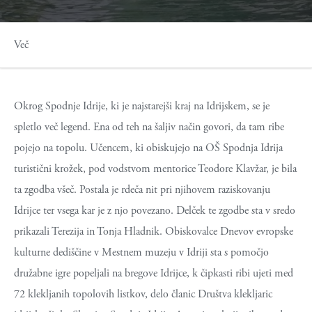
Več
Okrog Spodnje Idrije, ki je najstarejši kraj na Idrijskem, se je
spletlo več legend. Ena od teh na šaljiv način govori, da tam ribe
pojejo na topolu. Učencem, ki obiskujejo na OŠ Spodnja Idrija
turistični krožek, pod vodstvom mentorice Teodore Klavžar, je bila
ta zgodba všeč. Postala je rdeča nit pri njihovem raziskovanju
Idrijce ter vsega kar je z njo povezano. Delček te zgodbe sta v sredo
prikazali Terezija in Tonja Hladnik. Obiskovalce Dnevov evropske
kulturne dediščine v Mestnem muzeju v Idriji sta s pomočjo
družabne igre popeljali na bregove Idrijce, k čipkasti ribi ujeti med
72 klekljanih topolovih listkov, delo članic Društva klekljaric