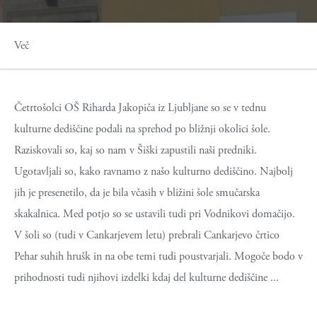
Več
Četrtošolci OŠ Riharda Jakopiča iz Ljubljane so se v tednu
kulturne dediščine podali na sprehod po bližnji okolici šole.
Raziskovali so, kaj so nam v Šiški zapustili naši predniki.
Ugotavljali so, kako ravnamo z našo kulturno dediščino. Najbolj
jih je presenetilo, da je bila včasih v bližini šole smučarska
skakalnica. Med potjo so se ustavili tudi pri Vodnikovi domačijo.
V šoli so (tudi v Cankarjevem letu) prebrali Cankarjevo črtico
Pehar suhih hrušk in na obe temi tudi poustvarjali. Mogoče bodo v
prihodnosti tudi njihovi izdelki kdaj del kulturne dediščine ...