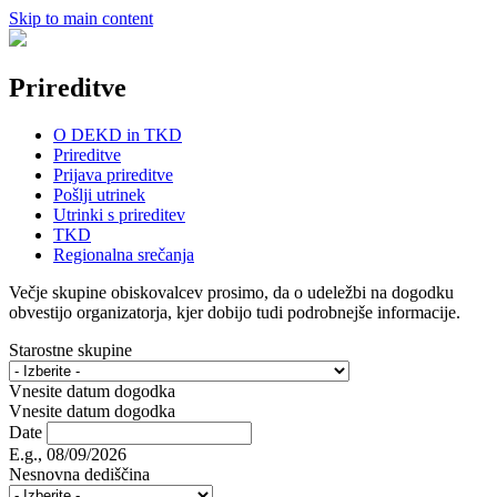
Skip to main content
Prireditve
O DEKD in TKD
Prireditve
Prijava prireditve
Pošlji utrinek
Utrinki s prireditev
TKD
Regionalna srečanja
Večje skupine obiskovalcev prosimo, da o udeležbi na dogodku
obvestijo organizatorja, kjer dobijo tudi podrobnejše informacije.
Starostne skupine
Vnesite datum dogodka
Vnesite datum dogodka
Date
E.g., 08/09/2026
Nesnovna dediščina