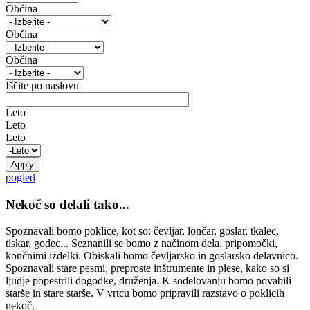
Občina
Občina
Občina
Iščite po naslovu
Leto
Leto
Leto
pogled
Nekoč so delali tako...
Spoznavali bomo poklice, kot so: čevljar, lončar, goslar, tkalec,
tiskar, godec... Seznanili se bomo z načinom dela, pripomočki,
končnimi izdelki. Obiskali bomo čevljarsko in goslarsko delavnico.
Spoznavali stare pesmi, preproste inštrumente in plese, kako so si
ljudje popestrili dogodke, druženja. K sodelovanju bomo povabili
starše in stare starše. V vrtcu bomo pripravili razstavo o poklicih
nekoč.