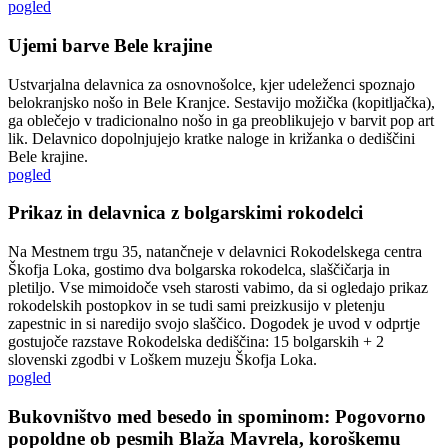
pogled
Ujemi barve Bele krajine
Ustvarjalna delavnica za osnovnošolce, kjer udeleženci spoznajo
belokranjsko nošo in Bele Kranjce. Sestavijo možička (kopitljačka),
ga oblečejo v tradicionalno nošo in ga preoblikujejo v barvit pop art
lik. Delavnico dopolnjujejo kratke naloge in križanka o dediščini
Bele krajine.
pogled
Prikaz in delavnica z bolgarskimi rokodelci
Na Mestnem trgu 35, natančneje v delavnici Rokodelskega centra
Škofja Loka, gostimo dva bolgarska rokodelca, slaščičarja in
pletiljo. Vse mimoidoče vseh starosti vabimo, da si ogledajo prikaz
rokodelskih postopkov in se tudi sami preizkusijo v pletenju
zapestnic in si naredijo svojo slaščico. Dogodek je uvod v odprtje
gostujoče razstave Rokodelska dediščina: 15 bolgarskih + 2
slovenski zgodbi v Loškem muzeju Škofja Loka.
pogled
Bukovništvo med besedo in spominom: Pogovorno
popoldne ob pesmih Blaža Mavrela, koroškemu