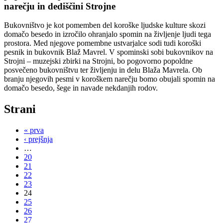
narečju in dediščini Strojne
Bukovništvo je kot pomemben del koroške ljudske kulture skozi
domačo besedo in izročilo ohranjalo spomin na življenje ljudi tega
prostora. Med njegove pomembne ustvarjalce sodi tudi koroški
pesnik in bukovnik Blaž Mavrel. V spominski sobi bukovnikov na
Strojni – muzejski zbirki na Strojni, bo pogovorno popoldne
posvečeno bukovništvu ter življenju in delu Blaža Mavrela. Ob
branju njegovih pesmi v koroškem narečju bomo obujali spomin na
domačo besedo, šege in navade nekdanjih rodov.
Strani
« prva
‹ prejšnja
…
20
21
22
23
24
25
26
27