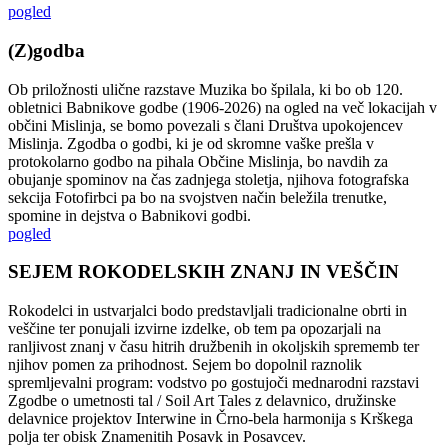
pogled
(Z)godba
Ob priložnosti ulične razstave Muzika bo špilala, ki bo ob 120.
obletnici Babnikove godbe (1906-2026) na ogled na več lokacijah v
občini Mislinja, se bomo povezali s člani Društva upokojencev
Mislinja. Zgodba o godbi, ki je od skromne vaške prešla v
protokolarno godbo na pihala Občine Mislinja, bo navdih za
obujanje spominov na čas zadnjega stoletja, njihova fotografska
sekcija Fotofirbci pa bo na svojstven način beležila trenutke,
spomine in dejstva o Babnikovi godbi.
pogled
SEJEM ROKODELSKIH ZNANJ IN VEŠČIN
Rokodelci in ustvarjalci bodo predstavljali tradicionalne obrti in
veščine ter ponujali izvirne izdelke, ob tem pa opozarjali na
ranljivost znanj v času hitrih družbenih in okoljskih sprememb ter
njihov pomen za prihodnost. Sejem bo dopolnil raznolik
spremljevalni program: vodstvo po gostujoči mednarodni razstavi
Zgodbe o umetnosti tal / Soil Art Tales z delavnico, družinske
delavnice projektov Interwine in Črno-bela harmonija s Krškega
polja ter obisk Znamenitih Posavk in Posavcev.