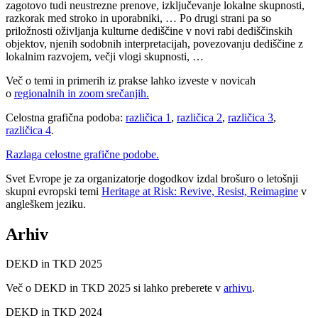
zagotovo tudi neustrezne prenove, izključevanje lokalne skupnosti,
razkorak med stroko in uporabniki, … Po drugi strani pa so
priložnosti oživljanja kulturne dediščine v novi rabi dediščinskih
objektov, njenih sodobnih interpretacijah, povezovanju dediščine z
lokalnim razvojem, večji vlogi skupnosti, …
Več o temi in primerih iz prakse lahko izveste v novicah
o
regionalnih in zoom srečanjih.
Celostna grafična podoba:
različica 1
,
različica 2
,
različica 3
,
različica 4
.
Razlaga celostne grafične podobe.
Svet Evrope je za organizatorje dogodkov izdal brošuro o letošnji
skupni evropski temi
Heritage at Risk: Revive, Resist, Reimagine
v
angleškem jeziku.
Arhiv
DEKD in TKD 2025
Več o DEKD in TKD 2025 si lahko preberete v
arhivu
.
DEKD in TKD 2024