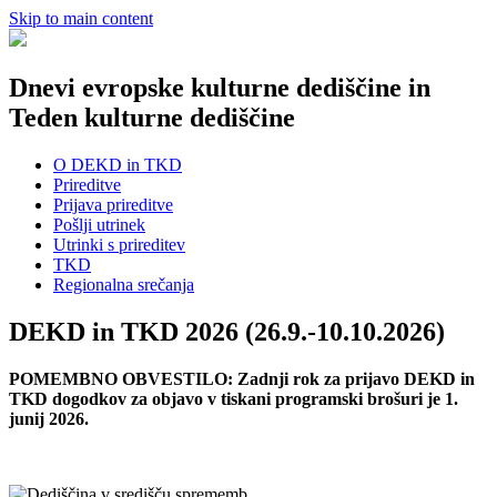
Skip to main content
Dnevi evropske kulturne dediščine in
Teden kulturne dediščine
O DEKD in TKD
Prireditve
Prijava prireditve
Pošlji utrinek
Utrinki s prireditev
TKD
Regionalna srečanja
DEKD in TKD 2026 (26.9.-10.10.2026)
POMEMBNO OBVESTILO: Zadnji rok za prijavo DEKD in
TKD dogodkov za objavo v tiskani programski brošuri je 1.
junij 2026.