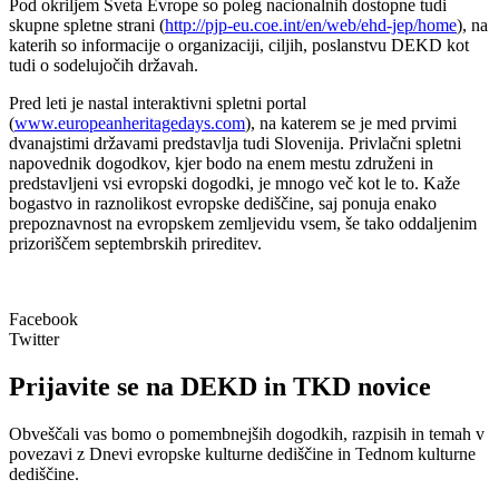
Pod okriljem Sveta Evrope so poleg nacionalnih dostopne tudi
skupne spletne strani (
http://pjp-eu.coe.int/en/web/ehd-jep/home
), na
katerih so informacije o organizaciji, ciljih, poslanstvu DEKD kot
tudi o sodelujočih državah.
Pred leti je nastal interaktivni spletni portal
(
www.europeanheritagedays.com
), na katerem se je med prvimi
dvanajstimi državami predstavlja tudi Slovenija. Privlačni spletni
napovednik dogodkov, kjer bodo na enem mestu združeni in
predstavljeni vsi evropski dogodki, je mnogo več kot le to. Kaže
bogastvo in raznolikost evropske dediščine, saj ponuja enako
prepoznavnost na evropskem zemljevidu vsem, še tako oddaljenim
prizoriščem septembrskih prireditev.
Facebook
Twitter
Prijavite se na DEKD in TKD novice
Obveščali vas bomo o pomembnejših dogodkih, razpisih in temah v
povezavi z Dnevi evropske kulturne dediščine in Tednom kulturne
dediščine.