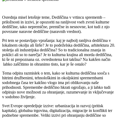
Osrednja misel letošnje teme, Dediščina v vrtincu sprememb ‒
priložnosti in izzivi, je opozoriti na ranljivost vseh zvrsti kulturne
dediščine, tako nepremične, premične in nesnovne, kot tudi z njo
povezane naravne dediščine (naravnih vrednot).
Pri tem se postavljajo vprašanja: kaj je najbolj ranljiva dediščina v
lokalnem okolju ali širše? Je to podeželska dediščina, arhitektura 20.
stoletja ali industrijska dediščina? So to tradicionalna znanja in
poklici ali so to narečja? Je to kulturna krajina ali morda dediščina,
ki še ni prepoznana oz. ovrednotena kot takšna? Na kakšen način
lahko zaščitimo in ohranimo tisto, kar je še ostalo?
Tema odpira razmislek o tem, kako se kulturna dediščina sooča s
hitrimi družbenimi, tehnološkimi in okoljskimi spremembami
sodobnega časa ter kakšno vlogo ima pri oblikovanju naše
prihodnosti. Spremembe dediščino hkrati ogrožajo, a ji lahko tudi
odpirajo nove možnosti za ohranjanje, razumevanje in vključevanje
v sodobno življenje.
Svet Evrope opredeljuje izzive: urbanizacija in razvoj (pritisk
kapitala), globalna trgovina, digitalizacija, migracije in konflikti ter
podnebne spremembe. Veliki izzivi pri ohranjanju dediščine so