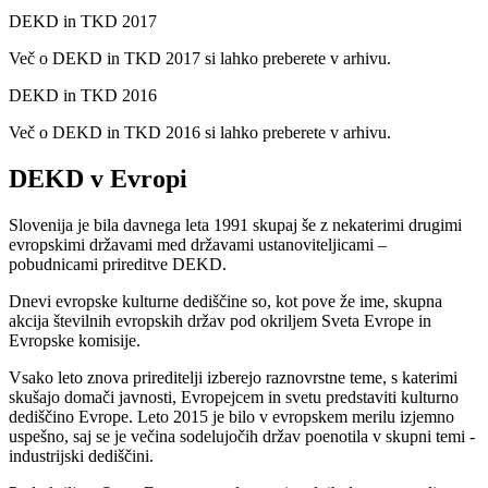
DEKD in TKD 2017
Več o DEKD in TKD 2017 si lahko preberete v arhivu.
DEKD in TKD 2016
Več o DEKD in TKD 2016 si lahko preberete v arhivu.
DEKD v Evropi
Slovenija je bila davnega leta 1991 skupaj še z nekaterimi drugimi
evropskimi državami med državami ustanoviteljicami –
pobudnicami prireditve DEKD.
Dnevi evropske kulturne dediščine so, kot pove že ime, skupna
akcija številnih evropskih držav pod okriljem Sveta Evrope in
Evropske komisije.
Vsako leto znova prireditelji izberejo raznovrstne teme, s katerimi
skušajo domači javnosti, Evropejcem in svetu predstaviti kulturno
dediščino Evrope. Leto 2015 je bilo v evropskem merilu izjemno
uspešno, saj se je večina sodelujočih držav poenotila v skupni temi -
industrijski dediščini.