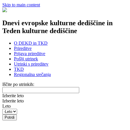
Skip to main content
Dnevi evropske kulturne dediščine in
Teden kulturne dediščine
O DEKD in TKD
Prireditve
Prijava prireditve
Pošlji utrinek
Utrinki s prireditev
TKD
Regionalna srečanja
Iščite po utrinkih:
Izberite leto
Izberite leto
Leto