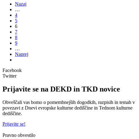
Nazaj
…
4
5
6
7
8
9
…
Naprej
Facebook
Twitter
Prijavite se na DEKD in TKD novice
Obveščali vas bomo o pomembnejših dogodkih, razpisih in temah v
povezavi z Dnevi evropske kulturne dediščine in Tednom kulturne
dediščine.
Prijavite se!
Pravno obvestilo