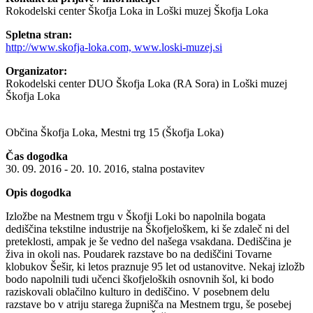
Rokodelski center Škofja Loka in Loški muzej Škofja Loka
Spletna stran:
http://www.skofja-loka.com, www.loski-muzej.si
Organizator:
Rokodelski center DUO Škofja Loka (RA Sora) in Loški muzej
Škofja Loka
Občina Škofja Loka, Mestni trg 15 (Škofja Loka)
Čas dogodka
30. 09. 2016 - 20. 10. 2016, stalna postavitev
Opis dogodka
Izložbe na Mestnem trgu v Škofji Loki bo napolnila bogata
dediščina tekstilne industrije na Škofjeloškem, ki še zdaleč ni del
preteklosti, ampak je še vedno del našega vsakdana. Dediščina je
živa in okoli nas. Poudarek razstave bo na dediščini Tovarne
klobukov Šešir, ki letos praznuje 95 let od ustanovitve. Nekaj izložb
bodo napolnili tudi učenci škofjeloških osnovnih šol, ki bodo
raziskovali oblačilno kulturo in dediščino. V posebnem delu
razstave bo v atriju starega župnišča na Mestnem trgu, še posebej