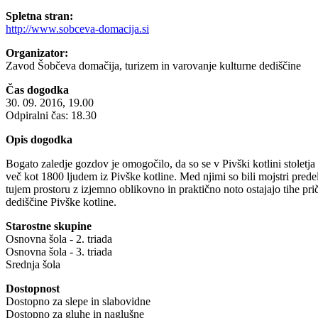
Spletna stran:
http://www.sobceva-domacija.si
Organizator:
Zavod Šobčeva domačija, turizem in varovanje kulturne dediščine
Čas dogodka
30. 09. 2016, 19.00
Odpiralni čas: 18.30
Opis dogodka
Bogato zaledje gozdov je omogočilo, da so se v Pivški kotlini stoletja k
več kot 1800 ljudem iz Pivške kotline. Med njimi so bili mojstri pre
tujem prostoru z izjemno oblikovno in praktično noto ostajajo tihe pr
dediščine Pivške kotline.
Starostne skupine
Osnovna šola - 2. triada
Osnovna šola - 3. triada
Srednja šola
Dostopnost
Dostopno za slepe in slabovidne
Dostopno za gluhe in naglušne