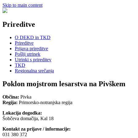
Skip to main content
Prireditve
O DEKD in TKD
Prireditve
Prijava prireditve
Pošlji utrinek
Utrinki s prireditev
TKD
Regionalna srečanja
Poklon mojstrom lesarstva na Pivškem
Občina:
Pivka
Regija:
Primorsko-notranjska regija
Lokacija dogodka:
Šobčeva domačija, Kal 18
Kontakt za prijave / informacije:
031 380 372