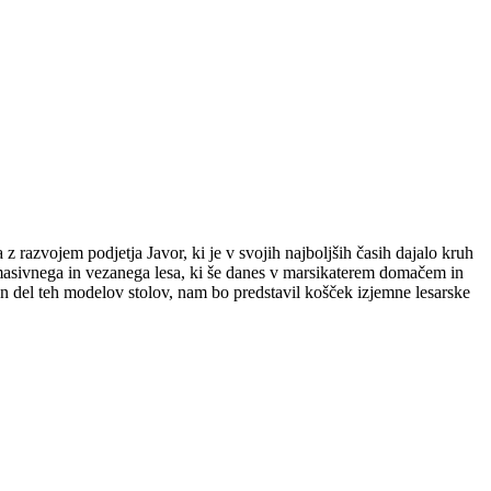
a z razvojem podjetja Javor, ki je v svojih najboljših časih dajalo kruh
z masivnega in vezanega lesa, ki še danes v marsikaterem domačem in
ben del teh modelov stolov, nam bo predstavil košček izjemne lesarske