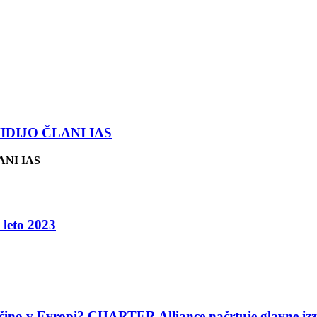
VIDIJO ČLANI IAS
ANI IAS
 leto 2023
ščino v Evropi? CHARTER Alliance načrtuje glavne izzi