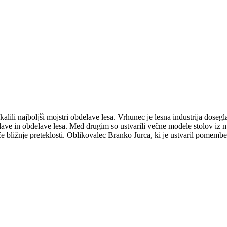
alili najboljši mojstri obdelave lesa. Vrhunec je lesna industrija dosegl
delave in obdelave lesa. Med drugim so ustvarili večne modele stolov i
iče bližnje preteklosti. Oblikovalec Branko Jurca, ki je ustvaril pomem