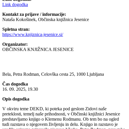
Link dogodka
Kontakt za prijave / informacije:
Nataša Kokošinek, Občinska knjižnica Jesenice
Spletna stran:
https://www.knjiznica-jesenice.si/
Organizator:
OBČINSKA KNJIŽNICA JESENICE
Bela, Petra Rodman, Celovška cesta 25, 1000 Ljubljana
Čas dogodka
16. 09. 2025, 19.30
Opis dogodka
V okviru teme DEKD, ki poteka pod geslom Zidovi naše
preteklosti, temelj naše prihodnosti, v Občinski knjižnici Jesenice
predstavljamo knjigo o Klemenu Rodmanu. Ob tem bo na ogled
tudi razstava o njegovem življenju in delu. Knjigo in razstavo je