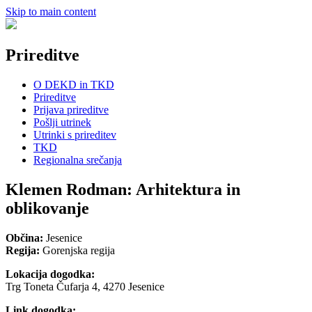
Skip to main content
Prireditve
O DEKD in TKD
Prireditve
Prijava prireditve
Pošlji utrinek
Utrinki s prireditev
TKD
Regionalna srečanja
Klemen Rodman: Arhitektura in
oblikovanje
Občina:
Jesenice
Regija:
Gorenjska regija
Lokacija dogodka:
Trg Toneta Čufarja 4, 4270 Jesenice
Link dogodka: