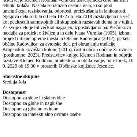
tehniki kolaža. Nastala so izrazito osebna dela, ki so plod
umetniškega raziskovanja, odprtosti, preizkušanja in lahkotnosti.
Njegova dela so bila od leta 1972 do leta 2018 razstavljena na več
kot petdesetih samostojnih ali skupinskih razstavah doma in v tujini.
Za svoje delo je bil večkrat nagrajen, izpostavljamo pa: Plečnikova
medalja za projekt o življenju in delu Ivana Vurnika (1995), izbran
projekt urbane opreme mesta in Občine Radovljica (2012), plaketa
občine Radovljica: za avtorska dela pri ohranjanju tradicije
Kroparskih kovaških kolonij (2015), častni občan občine Žirovnica
(posthumno, 2023). Predstavitev knjige Klemen Rodman in odprtje
razstave Klemen Rodman: arhitektura in oblikovanje, bo v torek, 16.
9. 2025 ob 19.30 v prostorih Občinske knjižnice Jesenice.
Starostne skupine
Srednja šola
Dostopnost
Dostopno za slepe in slabovidne
Dostopno za gluhe in naglušne
Dostopno za gibalno ovirane
Dostopno za intelektualno ovirane osebe