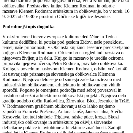
uredila oziroma pripravila njegova hčerka, Petra Rodman, prav tako
oblikovalka. Predstavitev knjige Klemen Rodman in odprtje
razstave Klemen Rodman: arhitektura in oblikovanje, bo v torek, 16.
9. 2025 ob 19.30 v prostorih Občinske knjižnice Jesenice.
Podrobnejši opis dogodka
V okviru teme Dnevov evropske kulturne dediščine in Tedna
kulturne dediščine, ki poteka pod geslom Zidovi naše preteklosti,
temelj naše prihodnosti, v Občinski knjižnici Jesenice predstavljamo
knjigo o Klemenu Rodmanu. Ob tem bo na ogled tudi razstava o
njegovem življenju in delu. Knjigo in razstavo je uredila oziroma
pripravila njegova hčerka, Petra Rodman, prav tako oblikovalka.
Knjiga, s povednim naslovom Klemen Rodman, odstira več kot 40
let ustvarjanja priznanega slovenskega oblikovalca Klemena
Rodmana. Njegovo delo se je od samega začetka raztezalo med
industrijskim oblikovanjem, arhitekturo in oblikovanjem vidnih
sporočil. Pogosto je omenjena področja med seboj povezoval in
nastali so obsežni arhitekturno-oblikovalski projekti. Njegova dela
gradijo podobo občin Radovljica, Žirovnica, Bled, Jesenice in Tržič.
V Rodmanovem grafičnem oblikovanju tako lahko najdemo
zapuščino Franceta Prešerna, Antona Janše, Janeza Jalna, Srečka
Kosovela, kot tudi simbole Triglava, rajske ptice, kroga. Skozi
industrijsko oblikovanje in arhitekturo pa oživlja slovenske
deficitarne poklice in avtohtone arhitekturne značilnosti. Zadnjih
nekaj let je Klemen Rodman velik del ustvarjalnega časa namenil