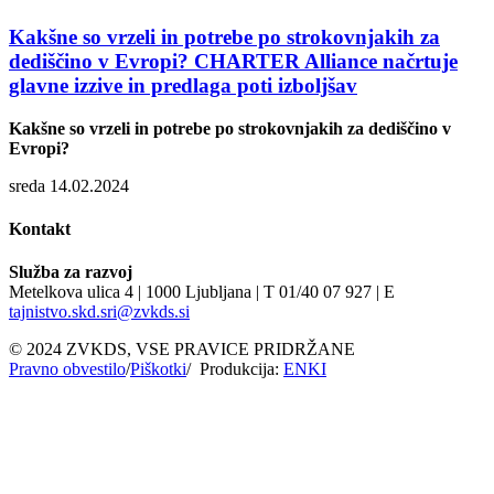
Kakšne so vrzeli in potrebe po strokovnjakih za
dediščino v Evropi? CHARTER Alliance načrtuje
glavne izzive in predlaga poti izboljšav
Kakšne so vrzeli in potrebe po strokovnjakih za dediščino v
Evropi?
sreda 14.02.2024
Kontakt
Služba za razvoj
Metelkova ulica 4 | 1000 Ljubljana | T 01/40 07 927 | E
tajnistvo.skd.sri@zvkds.si
© 2024 ZVKDS, VSE PRAVICE PRIDRŽANE
Pravno obvestilo
/
Piškotki
/ Produkcija:
ENKI