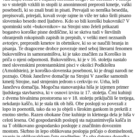
so v stoletjih vzklili in stopili iz anonimnosti preprosti kmetje, vaški
posebneži, ki so znali brati in pisati. Prevajali so nemška besedila,
prepisovali, prirejali, kovali svoje rajme in viže ter tako širili pisano
slovensko besedo med ljudstvo. Kdo so bili koroški bukovniki? V
spominski sobi »bukovnikov« na Strojni smo želeli prikazati
bogastvo koroške pisne dediščine, ki se skriva tudi v številnih
ohranjenih rokopisnih zapisih in prepisih, v veliki meri neznanih
avtorjev, preprostih kmetov in obrtnikov, ki so se naučili branja in
pisanja. Te dragocene drobce povezuje med seboj literarni fenomen
bukovništva in samorastništva, ki je tako značilen za Koroško in
priča o njeni odpornosti. Bukovništvo, ki je v 16. stoletju nastalo
med slovenskimi protestantskimi pisci v okolici Podkloštra
(Arnoldstein), je koroško-slovenska posebnost, ki je drugi narodi ne
poznajo. Obisk Janeževe domačije na Strojni V zaselke samotnih
kmetij Strojne, nad strnjenim jedrom s cerkvijo sv. Urha, leži
Janeževa domačija. Mogočna stanovanjska hiša je izjemen primer
ljudskega stavbarstva, ki v osnovi izvira iz 17. stoletja. Črni kuhinji
z dvema bivalnima prostoroma so v 18. stoletju priključili še tretjega,
nekdanjo kaščo, ki je stala tik ob hiši. Obe poslopji so povezali z
lopo in poenotili, tako da so ju objeli s širokim gankom in prekrili z
enotno streho. Razen obokane črne kuhinje in kletnega dela je hiša v
celoti lesena. Od gospodarskih poslopij sta najzanimivejša kašča in
na T oblikovano gospodarsko poslopje z značilnim dovoznim
mostom. Skrbno in lepo oblikovana poslopja pričajo o domiselnosti,
znanju in oblikovalskem čutu graditeljev. Za oba datuma dogodka