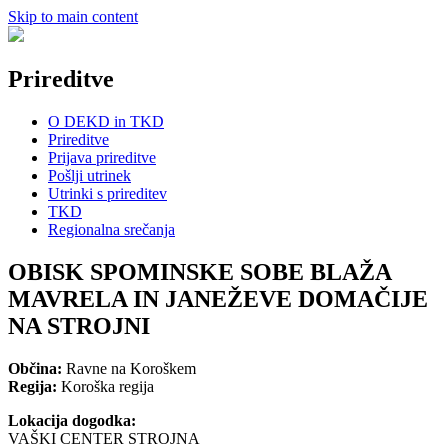
Skip to main content
Prireditve
O DEKD in TKD
Prireditve
Prijava prireditve
Pošlji utrinek
Utrinki s prireditev
TKD
Regionalna srečanja
OBISK SPOMINSKE SOBE BLAŽA
MAVRELA IN JANEŽEVE DOMAČIJE
NA STROJNI
Občina:
Ravne na Koroškem
Regija:
Koroška regija
Lokacija dogodka:
VAŠKI CENTER STROJNA