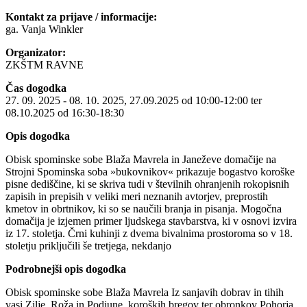
Kontakt za prijave / informacije:
ga. Vanja Winkler
Organizator:
ZKŠTM RAVNE
Čas dogodka
27. 09. 2025 - 08. 10. 2025, 27.09.2025 od 10:00-12:00 ter
08.10.2025 od 16:30-18:30
Opis dogodka
Obisk spominske sobe Blaža Mavrela in Janeževe domačije na
Strojni Spominska soba »bukovnikov« prikazuje bogastvo koroške
pisne dediščine, ki se skriva tudi v številnih ohranjenih rokopisnih
zapisih in prepisih v veliki meri neznanih avtorjev, preprostih
kmetov in obrtnikov, ki so se naučili branja in pisanja. Mogočna
domačija je izjemen primer ljudskega stavbarstva, ki v osnovi izvira
iz 17. stoletja. Črni kuhinji z dvema bivalnima prostoroma so v 18.
stoletju priključili še tretjega, nekdanjo
Podrobnejši opis dogodka
Obisk spominske sobe Blaža Mavrela Iz sanjavih dobrav in tihih
vasi Zilje, Roža in Podjune, koroških bregov ter obronkov Pohorja