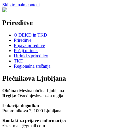
Skip to main content
Prireditve
O DEKD in TKD
Prireditve
Prijava prireditve
Pošlji utrinek
Utrinki s prireditev
TKD
Regionalna srečanja
Plečnikova Ljubljana
Občina:
Mestna občina Ljubljana
Regija:
Osrednjeslovenska regija
Lokacija dogodka:
Praprotnikova 2, 1000 Ljubljana
Kontakt za prijave / informacije:
zizek.maja@gmail.com