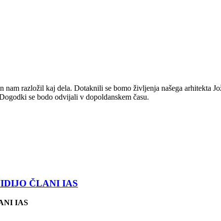
 in nam razložil kaj dela. Dotaknili se bomo življenja našega arhitekta J
e. Dogodki se bodo odvijali v dopoldanskem času.
VIDIJO ČLANI IAS
ANI IAS