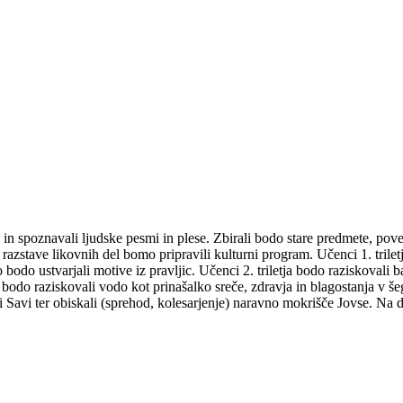
 in spoznavali ljudske pesmi in plese. Zbirali bodo stare predmete, pove
 razstave likovnih del bomo pripravili kulturni program. Učenci 1. triletj
 bodo ustvarjali motive iz pravljic. Učenci 2. triletja bodo raziskovali ba
etja bodo raziskovali vodo kot prinašalko sreče, zdravja in blagostanja v 
Savi ter obiskali (sprehod, kolesarjenje) naravno mokrišče Jovse. Na d