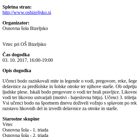
Spletna stran:
http://www.osbizeljsko.si
Organizator:
Osnovna šola Bizeljsko
Vrtec pri OŠ Bizeljsko
Čas dogodka
03. 10. 2017, 16:00-19:00
Opis dogodka
Učenci bodo raziskovali mite in legende o vodi, pregovore, reke, šege
delavnice za predšolske in šolske otroke ter njihove starše. Ob odprtju
ljudske plese. Iskali bodo pregovore o vodi ter brali pravljice. Likovno
vodi ter likovno ustvarjali (motivi - bajeslovna bitja). Učenci 3. tril
Vsi učenci bodo na športnem dnevu doživeli vožnjo s splavom po reki 
razstavo likovnih del in izvedli delavnice za otroke in starše.
Starostne skupine
Vrtec
Osnovna šola - 1. triada
Osnovna šola - 2. triada