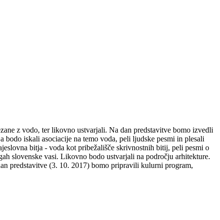
zane z vodo, ter likovno ustvarjali. Na dan predstavitve bomo izvedli
a bodo iskali asociacije na temo voda, peli ljudske pesmi in plesali
jeslovna bitja - voda kot pribežališče skrivnostnih bitij, peli pesmi o
šegah slovenske vasi. Likovno bodo ustvarjali na področju arhitekture.
an predstavitve (3. 10. 2017) bomo pripravili kulurni program,