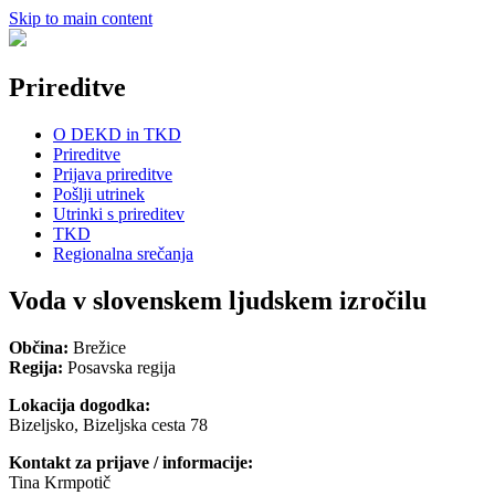
Skip to main content
Prireditve
O DEKD in TKD
Prireditve
Prijava prireditve
Pošlji utrinek
Utrinki s prireditev
TKD
Regionalna srečanja
Voda v slovenskem ljudskem izročilu
Občina:
Brežice
Regija:
Posavska regija
Lokacija dogodka:
Bizeljsko, Bizeljska cesta 78
Kontakt za prijave / informacije:
Tina Krmpotič