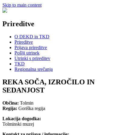
Skip to main content
Prireditve
O DEKD in TKD
Prireditve
Prijava prireditve
Pošlji utrinek
Utrinki s prireditev
TKD
Regionalna srečanja
REKA SOČA, IZROČILO IN
SEDANJOST
Občina:
Tolmin
Regija:
Goriška regija
Lokacija dogodka:
Tolminski muzej
Kontakt za prijave / informacije: