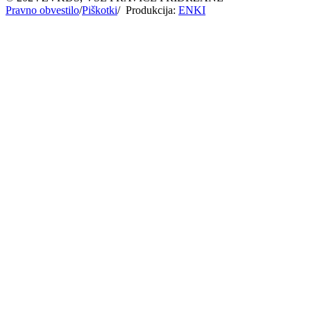
Pravno obvestilo
/
Piškotki
/ Produkcija:
ENKI