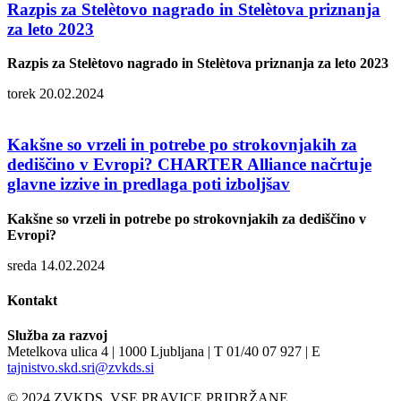
Razpis za Stelètovo nagrado in Stelètova priznanja
za leto 2023
Razpis za Stelètovo nagrado in Stelètova priznanja za leto 2023
torek 20.02.2024
Kakšne so vrzeli in potrebe po strokovnjakih za
dediščino v Evropi? CHARTER Alliance načrtuje
glavne izzive in predlaga poti izboljšav
Kakšne so vrzeli in potrebe po strokovnjakih za dediščino v
Evropi?
sreda 14.02.2024
Kontakt
Služba za razvoj
Metelkova ulica 4 | 1000 Ljubljana | T 01/40 07 927 | E
tajnistvo.skd.sri@zvkds.si
© 2024 ZVKDS, VSE PRAVICE PRIDRŽANE