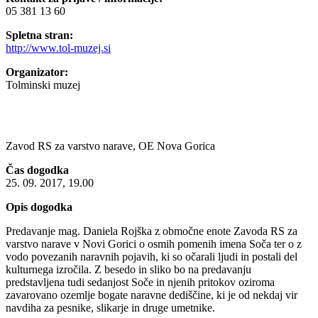
05 381 13 60
Spletna stran:
http://www.tol-muzej.si
Organizator:
Tolminski muzej
Zavod RS za varstvo narave, OE Nova Gorica
Čas dogodka
25. 09. 2017, 19.00
Opis dogodka
Predavanje mag. Daniela Rojška z območne enote Zavoda RS za
varstvo narave v Novi Gorici o osmih pomenih imena Soča ter o z
vodo povezanih naravnih pojavih, ki so očarali ljudi in postali del
kulturnega izročila. Z besedo in sliko bo na predavanju
predstavljena tudi sedanjost Soče in njenih pritokov oziroma
zavarovano ozemlje bogate naravne dediščine, ki je od nekdaj vir
navdiha za pesnike, slikarje in druge umetnike.