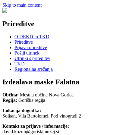
Skip to main content
Prireditve
O DEKD in TKD
Prireditve
Prijava prireditve
Pošlji utrinek
Utrinki s prireditev
TKD
Regionalna srečanja
Izdealava maske Falatna
Občina:
Mestna občina Nova Gorica
Regija:
Goriška regija
Lokacija dogodka:
Solkan, Vila Bartolomei, Pod vinogradi 2
Kontakt za prijave / informacije:
david.kozuh@goriskimuzej.si