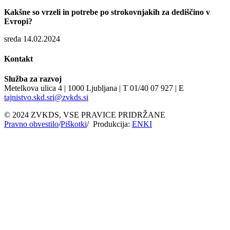
Kakšne so vrzeli in potrebe po strokovnjakih za dediščino v
Evropi?
sreda 14.02.2024
Kontakt
Služba za razvoj
Metelkova ulica 4 | 1000 Ljubljana | T 01/40 07 927 | E
tajnistvo.skd.sri@zvkds.si
© 2024 ZVKDS, VSE PRAVICE PRIDRŽANE
Pravno obvestilo
/
Piškotki
/ Produkcija:
ENKI