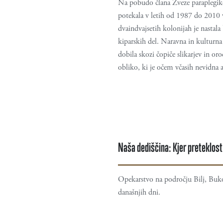
Na pobudo člana Zveze paraplegiko
potekala v letih od 1987 do 2010 v
dvaindvajsetih kolonijah je nastala
kiparskih del. Naravna in kulturna
dobila skozi čopiče slikarjev in or
obliko, ki je očem včasih nevidna a
Naša dediščina: Kjer preteklos
Opekarstvo na področju Bilj, Bukov
današnjih dni.