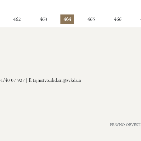
462
463
464
465
466
 01/40 07 927 | E
tajnistvo.skd.sri@zvkds.si
PRAVNO OBVEST