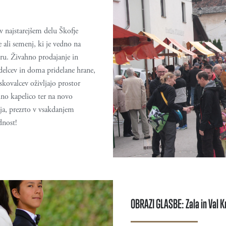
 najstarejšem delu Škofje
 ali semenj, ki je vedno na
ru. Živahno prodajanje in
elcev in doma pridelane hrane,
skovalcev oživljajo prostor
no kapelico ter na novo
ja, prezrto v vsakdanjem
dnost!
OBRAZI GLASBE: Zala in Val K