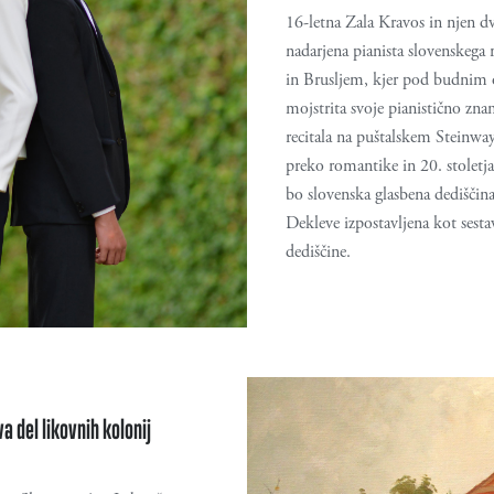
16-letna Zala Kravos in njen dv
nadarjena pianista slovenskeg
in Brusljem, kjer pod budnim
mojstrita svoje pianistično zn
recitala na puštalskem Steinway
preko romantike in 20. stoletj
bo slovenska glasbena dediščina 
Dekleve izpostavljena kot sesta
dediščine.
a del likovnih kolonij