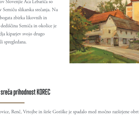
v Slovenjie Aca Lebariča so
 Semiču slikarska srečanja. Na
 bogata zbirka likovnih in
 dediščina Semiča in okolice je
odja kiparjev svojo drugo
li spregledana.
t sreča prihodnost KOREC
ice, Renč, Vrtojbe in širše Goriške je spadalo med močno razširjene obrti.