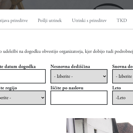
rijava prireditve
Pošlji utrinek
Utrinki s prireditev
TKD
o udeležbi na dogodku obvestijo organizatorja, kjer dobijo tudi podrobnej
te datum dogodka
Nesnovna dediščina
Snovna de
te datum dogodka
te regijo
Iščite po naslovu
Leto
Leto
Leto