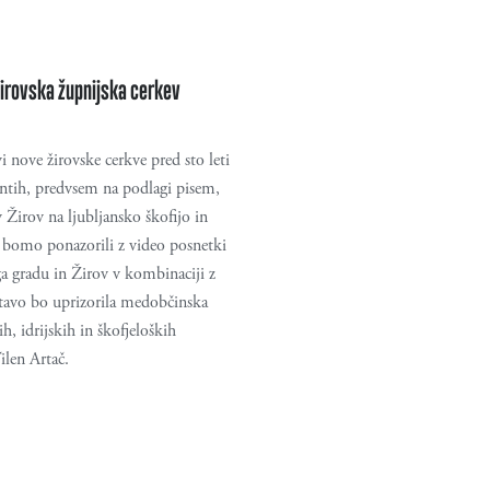
 žirovska župnijska cerkev
i nove žirovske cerkve pred sto leti
ntih, predvsem na podlagi pisem,
v Žirov na ljubljansko škofijo in
 bomo ponazorili z video posnetki
ega gradu in Žirov v kombinaciji z
stavo bo uprizorila medobčinska
h, idrijskih in škofjeloških
Tilen Artač.