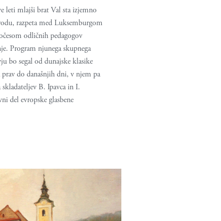
e leti mlajši brat Val sta izjemno
a rodu, razpeta med Luksemburgom
 očesom odličnih pedagogov
anje. Program njunega skupnega
ju bo segal od dunajske klasike
a prav do današnjih dni, v njem pa
skladateljev B. Ipavca in I.
vni del evropske glasbene