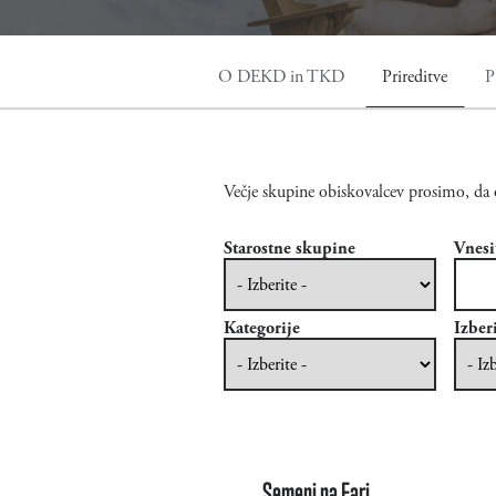
O DEKD in TKD
Prireditve
P
Večje skupine obiskovalcev prosimo, da 
Starostne skupine
Vnesi
Vnesi
Date
Kategorije
Izberi
Semenj na Fari