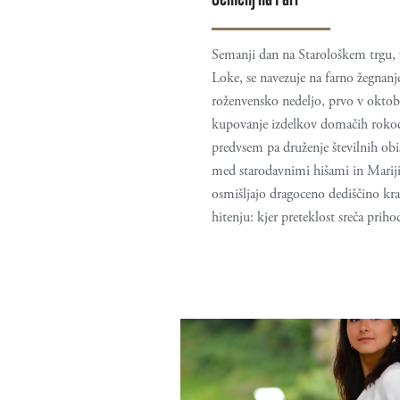
Semanji dan na Starološkem trgu, v
Loke, se navezuje na farno žegnanje
roženvensko nedeljo, prvo v oktob
kupovanje izdelkov domačih rokod
predvsem pa druženje številnih obi
med starodavnimi hišami in Mariji
osmišljajo dragoceno dediščino kra
hitenju: kjer preteklost sreča priho