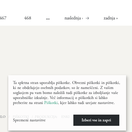
467
468
naslednja ›
zadnja »
…
Ta spletna stran uporablja piškotke. Obvezni piškotki in piškotki,
ki ne obdelujejo osebnih podatkov, so že nameščeni. Z vašim
soglasjem pa vam bomo naložili tudi piškotke za izboljšanje vaše
uporabniške izkušnje. Več informacij o piškotkih si lahko
preberite na strani
Piškotki
, kjer lahko tudi urejate nastavitve.
ILO
/
PIŠKOTKI
/ PRODUKCIJA:
ENKI
Spremeni nastavitve
Izberi vse in zapri