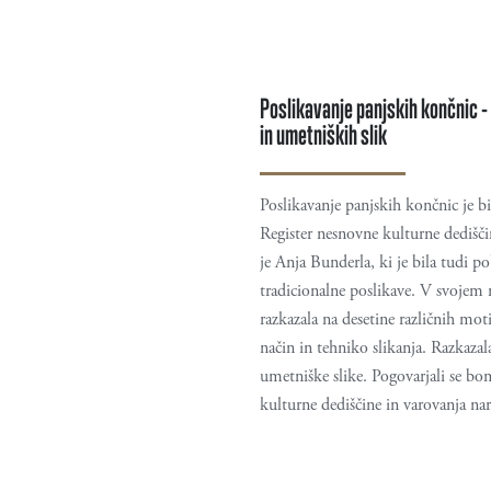
Poslikavanje panjskih končnic -
in umetniških slik
Poslikavanje panjskih končnic je b
Register nesnovne kulturne dedišči
je Anja Bunderla, ki je bila tudi p
tradicionalne poslikave. V svojem
razkazala na desetine različnih moti
način in tehniko slikanja. Razkazal
umetniške slike. Pogovarjali se 
kulturne dediščine in varovanja nar