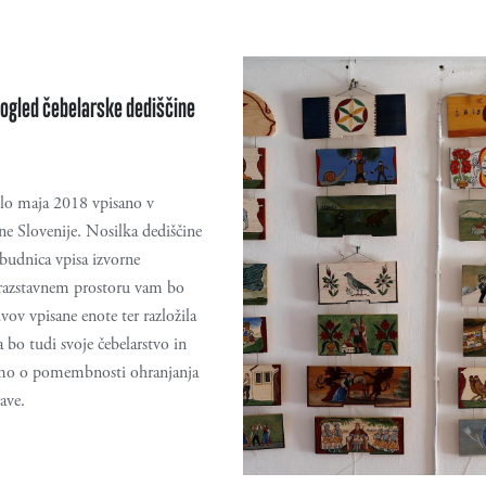
 ogled čebelarske dediščine
ilo maja 2018 vpisano v
ne Slovenije. Nosilka dediščine
obudnica vpisa izvorne
 razstavnem prostoru vam bo
vov vpisane enote ter razložila
a bo tudi svoje čebelarstvo in
bomo o pomembnosti ohranjanja
ave.