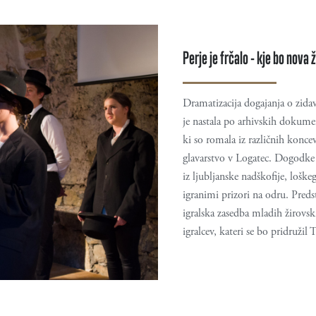
Perje je frčalo - kje bo nova
Dramatizacija dogajanja o zidav
je nastala po arhivskih dokume
ki so romala iz različnih konce
glavarstvo v Logatec. Dogodke
iz ljubljanske nadškofije, lošk
igranimi prizori na odru. Pred
igralska zasedba mladih žirovski
igralcev, kateri se bo pridružil 