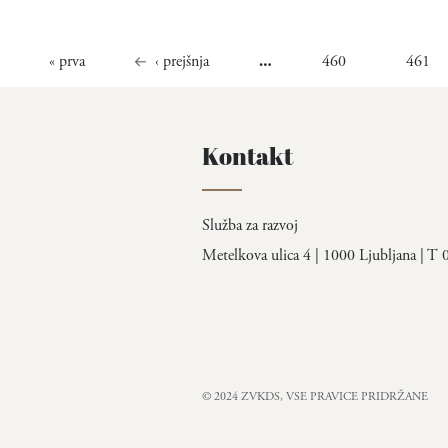
Strani
« prva
‹ prejšnja
460
461
…
Kontakt
Služba za razvoj
Metelkova ulica 4 | 1000 Ljubljana | T
© 2024 ZVKDS, VSE PRAVICE PRIDRŽANE