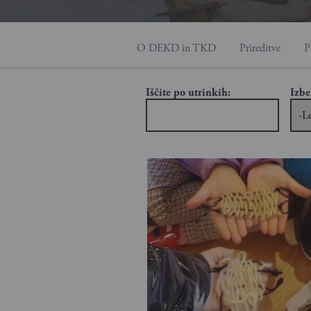
O DEKD in TKD
Prireditve
P
Iščite po utrinkih:
Izbe
Izbe
Leto