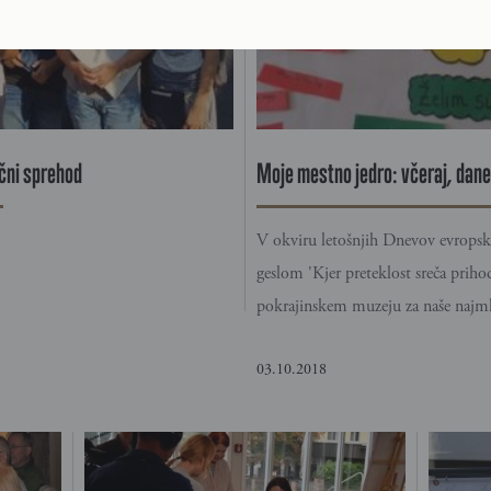
ični sprehod
Moje mestno jedro: včeraj, danes
V okviru letošnjih Dnevov evrops
geslom 'Kjer preteklost sreča prih
pokrajinskem muzeju za naše najml
03.10.2018