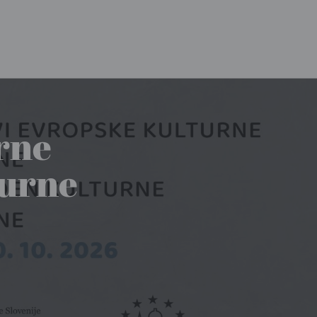
rne
turne