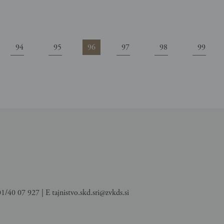
94
95
96
97
98
99
 01/40 07 927 | E
tajnistvo.skd.sri@zvkds.si