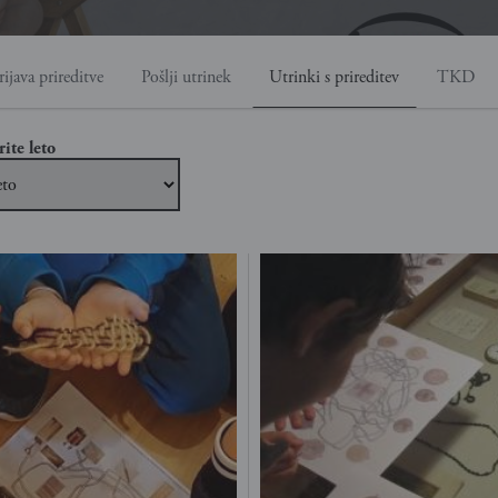
rijava prireditve
Pošlji utrinek
Utrinki s prireditev
TKD
rite leto
rite leto