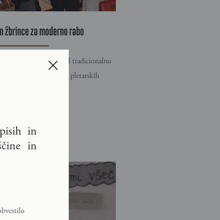
in žbrince za moderno rabo
il Žvab nam je prikazal tradicionalno
kraških košulj in drugih pletarskih
18
isih in
čine in
bvestilo