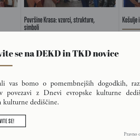
Površine Krasa: vzorci, strukture,
Košulje 
simboli
Pletar Em
otive v
Likovni pedagogi Primorja so v svojih grafikah
pletenje 
vite se na DEKD in TKD novice
na različne načine upodobili površine Krasa.
izdelkov.
03.10.2018
03.10.20
ali vas bomo o pomembnejših dogodkih, razp
v povezavi z Dnevi evropske kulturne dediš
kulturne dediščine.
VITE SE!
Pravno o