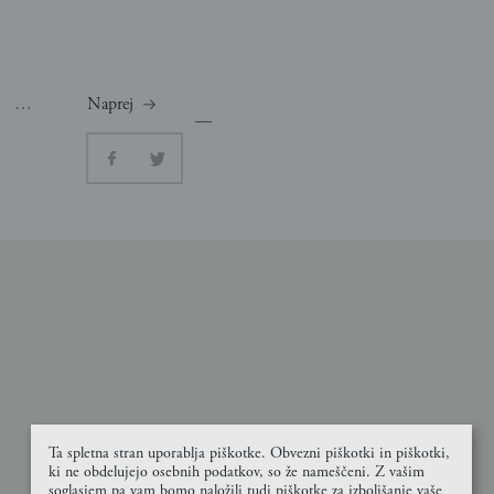
…
Naprej
Ta spletna stran uporablja piškotke. Obvezni piškotki in piškotki,
ki ne obdelujejo osebnih podatkov, so že nameščeni. Z vašim
soglasjem pa vam bomo naložili tudi piškotke za izboljšanje vaše