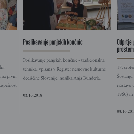
Poslikavanje panjskih končnic
Odprtje 
prostem 
Poslikavanje panjskih končnic - tradicionalna
lni
17. sept
tehnika, vpisana v Register nesnovne kulturne
nja prvin
Šoštanju 
dediščine Slovenije, nosilka Anja Bunderla.
 uspešnost
razstavo
1960) in 
03.10.2018
03.10.20