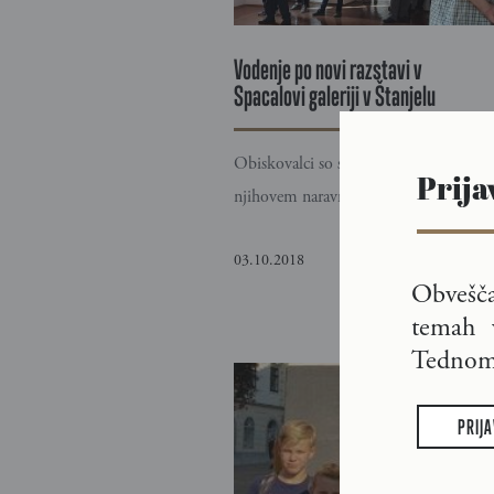
Vodenje po novi razstavi v
Spacalovi galeriji v Štanjelu
Obiskovalci so spoznavali Spacalove m
Prija
njihovem naravnem okolju.
03.10.2018
Obvešč
temah 
Tednom 
PRIJA