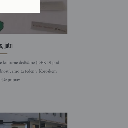
, jutri
ke kulturne dediščine (DEKD) pod
odnost', smo ta teden v Koroškem
ajše priprav