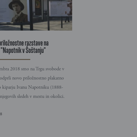
priložnostne razstave na
"Napotnik v Šoštanju"
embra 2018 smo na Trgu svobode v
odprli novo priložnostno plakatno
 o kiparju Ivanu Napotniku (1888-
njegovih sledeh v mestu in okolici.
18