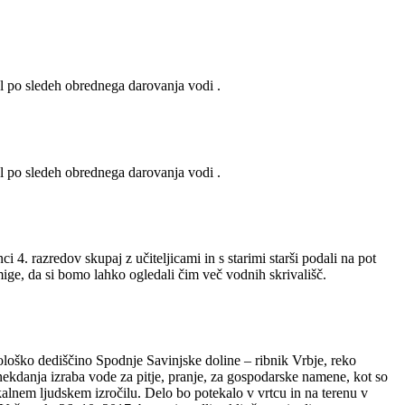
l po sledeh obrednega darovanja vodi .
l po sledeh obrednega darovanja vodi .
4. razredov skupaj z učiteljicami in s starimi starši podali na pot
ige, da si bomo lahko ogledali čim več vodnih skrivališč.
loško dediščino Spodnje Savinjske doline – ribnik Vrbje, reko
nekdanja izraba vode za pitje, pranje, za gospodarske namene, kot so
alnem ljudskem izročilu. Delo bo potekalo v vrtcu in na terenu v