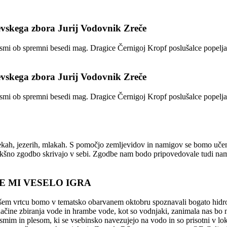
skega zbora Jurij Vodovnik Zreče
smi ob spremni besedi mag. Dragice Černigoj Kropf poslušalce popelja
skega zbora Jurij Vodovnik Zreče
smi ob spremni besedi mag. Dragice Černigoj Kropf poslušalce popelja
ekah, jezerih, mlakah. S pomočjo zemljevidov in namigov se bomo učenci 
kakšno zgodbo skrivajo v sebi. Zgodbe nam bodo pripovedovale tudi nam
E MI VESELO IGRA
našem vrtcu bomo v tematsko obarvanem oktobru spoznavali bogato hidro
načine zbiranja vode in hrambe vode, kot so vodnjaki, zanimala nas bo 
smim in plesom, ki se vsebinsko navezujejo na vodo in so prisotni v lok