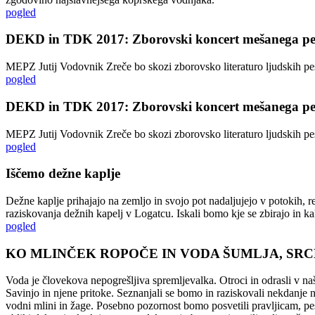
pogled
DEKD in TDK 2017: Zborovski koncert mešanega pev
MEPZ Jutij Vodovnik Zreče bo skozi zborovsko literaturo ljudskih pe
pogled
DEKD in TDK 2017: Zborovski koncert mešanega pev
MEPZ Jutij Vodovnik Zreče bo skozi zborovsko literaturo ljudskih pe
pogled
Iščemo dežne kaplje
Dežne kaplje prihajajo na zemljo in svojo pot nadaljujejo v potokih, r
raziskovanja dežnih kapelj v Logatcu. Iskali bomo kje se zbirajo in 
pogled
KO MLINČEK ROPOČE IN VODA ŠUMLJA, SRC
Voda je človekova nepogrešljiva spremljevalka. Otroci in odrasli v 
Savinjo in njene pritoke. Seznanjali se bomo in raziskovali nekdanje 
vodni mlini in žage. Posebno pozornost bomo posvetili pravljicam, pe