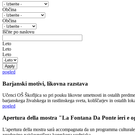
Občina
Občina
Iščite po naslovu
Leto
Leto
Leto
pogled
Barjanski motivi, likovna razstava
Učenci OŠ Škofljica so pri pouku likovne umetnosti in ostalih predme
barjanskega živalskega in rastlinskega sveta, koliščarjev in ostalih lo
pogled
Apertura della mostra "La Fontana Da Ponte ieri e o
L'apertura della mostra sarà accompagnata da un programma culturale ch
zgodovino najslavnejšega koprskega vodnjaka.