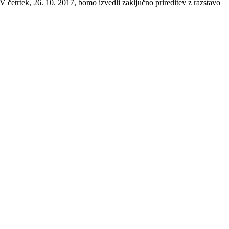
V četrtek, 26. 10. 2017, bomo izvedli zaključno prireditev z razstavo