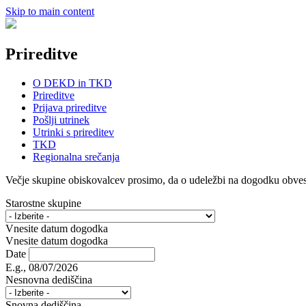
Skip to main content
Prireditve
O DEKD in TKD
Prireditve
Prijava prireditve
Pošlji utrinek
Utrinki s prireditev
TKD
Regionalna srečanja
Večje skupine obiskovalcev prosimo, da o udeležbi na dogodku obvesti
Starostne skupine
Vnesite datum dogodka
Vnesite datum dogodka
Date
E.g., 08/07/2026
Nesnovna dediščina
Snovna dediščina