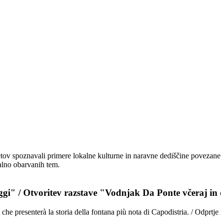
tov spoznavali primere lokalne kulturne in naravne dediščine povezane z
kalno obarvanih tem.
ggi" / Otvoritev razstave "Vodnjak Da Ponte včeraj in
e presenterà la storia della fontana più nota di Capodistria. / Odprtje 