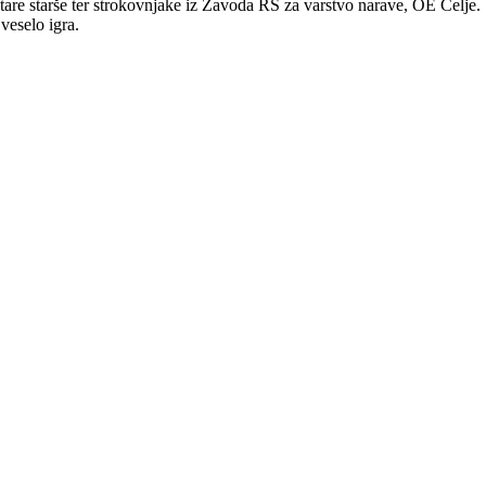
stare starše ter strokovnjake iz Zavoda RS za varstvo narave, OE Celje. 
veselo igra.