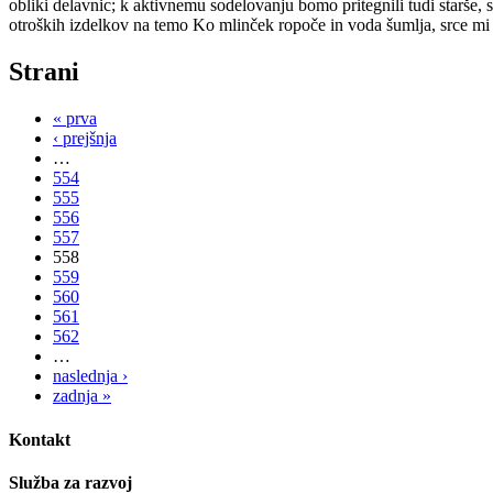
obliki delavnic; k aktivnemu sodelovanju bomo pritegnili tudi starše, 
otroških izdelkov na temo Ko mlinček ropoče in voda šumlja, srce mi 
Strani
« prva
‹ prejšnja
…
554
555
556
557
558
559
560
561
562
…
naslednja ›
zadnja »
Kontakt
Služba za razvoj