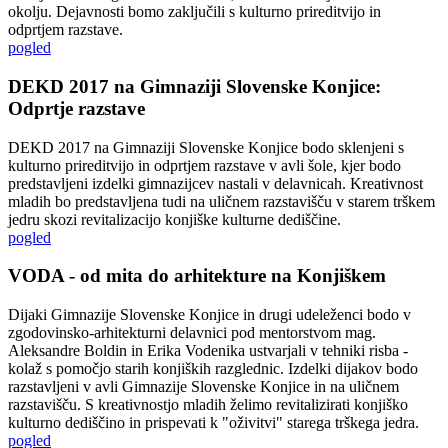
okolju. Dejavnosti bomo zaključili s kulturno prireditvijo in
odprtjem razstave.
pogled
DEKD 2017 na Gimnaziji Slovenske Konjice:
Odprtje razstave
DEKD 2017 na Gimnaziji Slovenske Konjice bodo sklenjeni s
kulturno prireditvijo in odprtjem razstave v avli šole, kjer bodo
predstavljeni izdelki gimnazijcev nastali v delavnicah. Kreativnost
mladih bo predstavljena tudi na uličnem razstavišču v starem trškem
jedru skozi revitalizacijo konjiške kulturne dediščine.
pogled
VODA - od mita do arhitekture na Konjiškem
Dijaki Gimnazije Slovenske Konjice in drugi udeleženci bodo v
zgodovinsko-arhitekturni delavnici pod mentorstvom mag.
Aleksandre Boldin in Erika Vodenika ustvarjali v tehniki risba -
kolaž s pomočjo starih konjiških razglednic. Izdelki dijakov bodo
razstavljeni v avli Gimnazije Slovenske Konjice in na uličnem
razstavišču. S kreativnostjo mladih želimo revitalizirati konjiško
kulturno dediščino in prispevati k "oživitvi" starega trškega jedra.
pogled