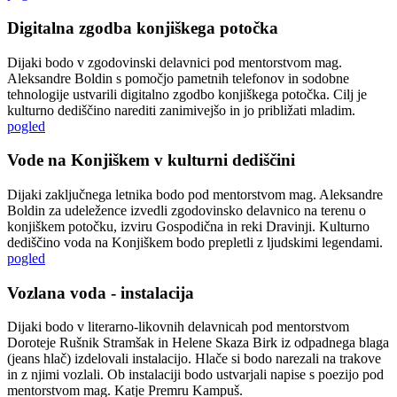
Digitalna zgodba konjiškega potočka
Dijaki bodo v zgodovinski delavnici pod mentorstvom mag.
Aleksandre Boldin s pomočjo pametnih telefonov in sodobne
tehnologije ustvarili digitalno zgodbo konjiškega potočka. Cilj je
kulturno dediščino narediti zanimivejšo in jo približati mladim.
pogled
Vode na Konjiškem v kulturni dediščini
Dijaki zaključnega letnika bodo pod mentorstvom mag. Aleksandre
Boldin za udeležence izvedli zgodovinsko delavnico na terenu o
konjiškem potočku, izviru Gospodična in reki Dravinji. Kulturno
dediščino voda na Konjiškem bodo prepletli z ljudskimi legendami.
pogled
Vozlana voda - instalacija
Dijaki bodo v literarno-likovnih delavnicah pod mentorstvom
Doroteje Rušnik Stramšak in Helene Skaza Birk iz odpadnega blaga
(jeans hlač) izdelovali instalacijo. Hlače si bodo narezali na trakove
in z njimi vozlali. Ob instalaciji bodo ustvarjali napise s poezijo pod
mentorstvom mag. Katje Premru Kampuš.