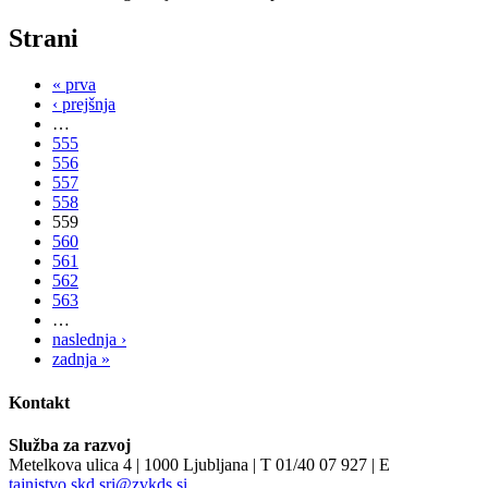
Strani
« prva
‹ prejšnja
…
555
556
557
558
559
560
561
562
563
…
naslednja ›
zadnja »
Kontakt
Služba za razvoj
Metelkova ulica 4 | 1000 Ljubljana | T 01/40 07 927 | E
tajnistvo.skd.sri@zvkds.si