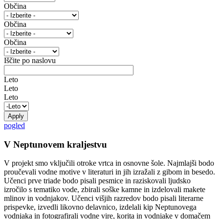
Občina
Občina
Občina
Iščite po naslovu
Leto
Leto
Leto
pogled
V Neptunovem kraljestvu
V projekt smo vključili otroke vrtca in osnovne šole. Najmlajši bodo
proučevali vodne motive v literaturi in jih izražali z gibom in besedo.
Učenci prve triade bodo pisali pesmice in raziskovali ljudsko
izročilo s tematiko vode, zbirali soške kamne in izdelovali makete
mlinov in vodnjakov. Učenci višjih razredov bodo pisali literarne
prispevke, izvedli likovno delavnico, izdelali kip Neptunovega
vodnjaka in fotografirali vodne vire, korita in vodnjake v domačem