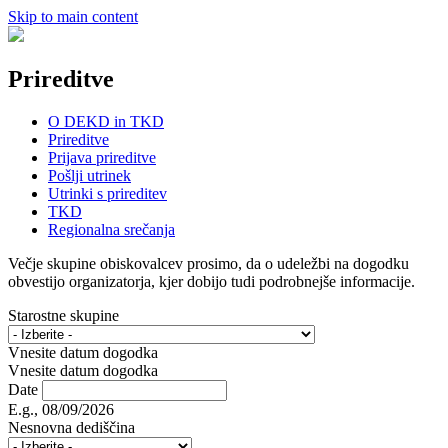
Skip to main content
Prireditve
O DEKD in TKD
Prireditve
Prijava prireditve
Pošlji utrinek
Utrinki s prireditev
TKD
Regionalna srečanja
Večje skupine obiskovalcev prosimo, da o udeležbi na dogodku
obvestijo organizatorja, kjer dobijo tudi podrobnejše informacije.
Starostne skupine
Vnesite datum dogodka
Vnesite datum dogodka
Date
E.g., 08/09/2026
Nesnovna dediščina